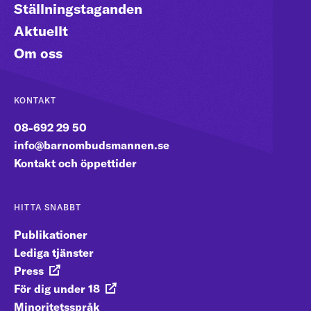
Ställningstaganden
får ingripa i enskilda fall. Däremot har vi
Aktuellt
anmälningsplikt till socialtjänsten i den
Om oss
aktuella kommunen. Det innebär att vi enligt
lag har en skyldighet att anmäla om vi får
kännedom om att ett barn far illa.
KONTAKT
08-692 29 50
info@barnombudsmannen.se
Kontakt och öppettider
HITTA SNABBT
Publikationer
Lediga tjänster
Press
För dig under 18
Minoritetsspråk