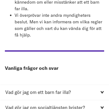
kännedom om eller misstänker att ett barn
far illa.
Vi överprövar inte andra myndigheters
beslut. Men vi kan informera om vilka regler
som gäller och vart du kan vända dig för att
få hjälp.
Vanliga frågor och svar
Vad gör jag om ett barn far illa?
Om du misstänker att ett barn far illa, till
exempel att det misshandlas i hemmet, bör du
Vad gör jag om socialtjänsten brister?