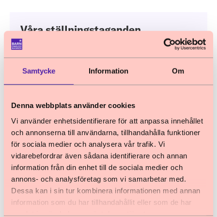
Våra ställningstaganden
Läs mer om hur barns rättigheter kan
stärkas och vilka förslag vi lagt fram för att
förbättra för barn i Sverige.
Samtycke
Information
Om
Vi samlar kunskap
Denna webbplats använder cookies
Vi använder enhetsidentifierare för att anpassa innehållet
Barnombudsmannen samlar kunskap och
och annonserna till användarna, tillhandahålla funktioner
statistik om barns och ungas levnadsvillkor. Vi
för sociala medier och analysera vår trafik. Vi
har regelbunden dialog med barn och unga för
vidarebefordrar även sådana identifierare och annan
information från din enhet till de sociala medier och
att få kunskap om deras situation och åsikter i
annons- och analysföretag som vi samarbetar med.
aktuella frågor.
Dessa kan i sin tur kombinera informationen med annan
information som du har tillhandahållit eller som de har
samlat in när du har använt deras tjänster.