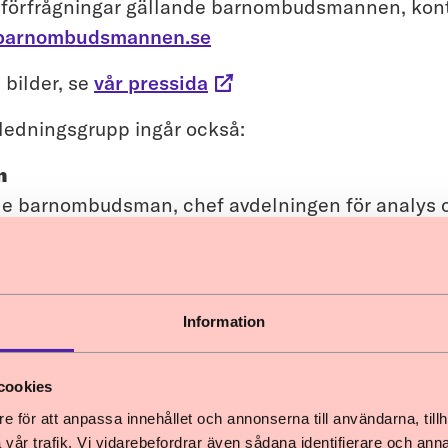
 förfrågningar gällande barnombudsmannen, kon
@barnombudsmannen.se
 bilder, se
vår pressida
ledningsgrupp ingår också:
n
de barnombudsman, chef avdelningen för analys 
on@barnombudsmannen.se
ergsson
ingen för kommunikation och samverkan
Information
ergsson@barnombudsmannen.se
en
cookies
 biträdande avdelningschef, avdelningen för anal
e för att anpassa innehållet och annonserna till användarna, tillh
vår trafik. Vi vidarebefordrar även sådana identifierare och anna
en@barnombudsmannen.se