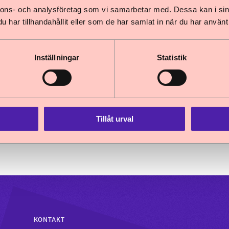
nnons- och analysföretag som vi samarbetar med. Dessa kan i sin
har tillhandahållit eller som de har samlat in när du har använt 
avdelningschef, avdelningen för kommunikation 
arnombudsmannen.se
Inställningar
Statistik
-30
Uppdaterad: 2021-06-30
Tillåt urval
KONTAKT