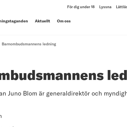
För dig under 18
Lyssna
Lättlä
lningstaganden
Aktuellt
Om oss
Barnombudsmannens ledning
mbudsmannens led
 Juno Blom är generaldirektör och myndigh
n