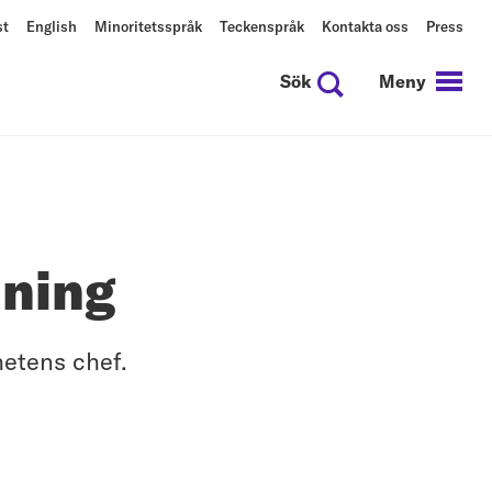
st
English
Minoritetsspråk
Teckenspråk
Kontakta oss
Press
Sök
Meny
ning
etens chef.