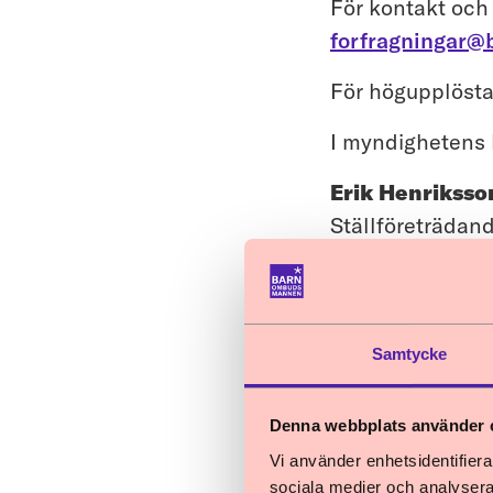
För kontakt och
forfragningar
För högupplösta
I myndighetens 
Erik Henriksso
Ställföreträdan
erik.henrikss
Martina Blomb
Tf. chef avdeln
Samtycke
martina.blomb
Tove Björnhed
Denna webbplats använder 
Chefsjurist och
Vi använder enhetsidentifierar
sociala medier och analysera 
tove.bjornhed