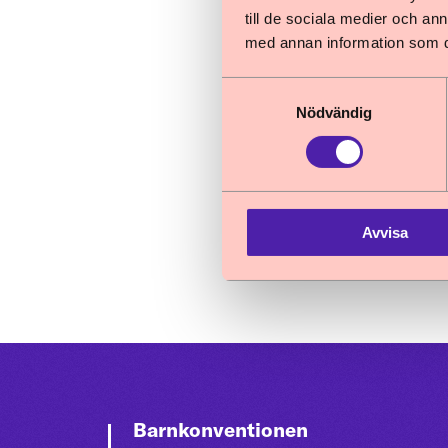
till de sociala medier och a
Yoav Bartal
med annan information som du 
Tf. biträdande 
Samtyckesval
yoav.bartal@b
Nödvändig
Publicerad: 2021-06
Avvisa
Barnkonventionen