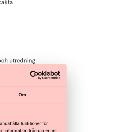
takta
och utredning
Om
ys och utredning
andahålla funktioner för
n information från din enhet