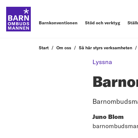
Barnkonventionen
Stöd och verktyg
Stäl
Start
Om oss
Så här styrs verksamheten
Lyssna
Barno
Barnombudsman
Juno Blom
barnombudsma