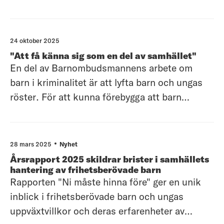
Barnombudsmannen var på plats för att stötta
initiativet och kräva förändring. Inget barn ska
behöva växa upp i våldsutsatthet.
24 oktober 2025
"Att få känna sig som en del av samhället"
En del av Barnombudsmannens arbete om
barn i kriminalitet är att lyfta barn och ungas
röster. För att kunna förebygga att barn
hamnar i kriminalitet och förhindra återfall,
måste vi lyssna på barn och ungas egna
erfarenheter.
28 mars 2025
Nyhet
Årsrapport 2025 skildrar brister i samhällets
hantering av frihetsberövade barn
Rapporten "Ni måste hinna före" ger en unik
inblick i frihetsberövade barn och ungas
uppväxtvillkor och deras erfarenheter av