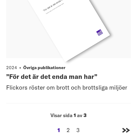
2024
Övriga publikationer
”För det är det enda man har”
Flickors röster om brott och brottsliga miljöer
Visar sida
1
av
3
1
2
3
sida
sida
sida
Gå til