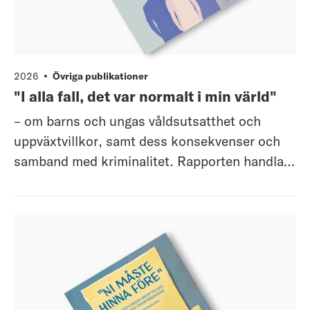
2026
Övriga publikationer
"I alla fall, det var normalt i min värld"
– om barns och ungas våldsutsatthet och
uppväxtvillkor, samt dess konsekvenser och
samband med kriminalitet. Rapporten handlar
om barns och ungas våldsutsatthet och
uppväxtvillkor och våldets konsekvenser för
barn och unga, och för samhället. Genom att
lyssna på barns och ungas erfarenheter och
röst