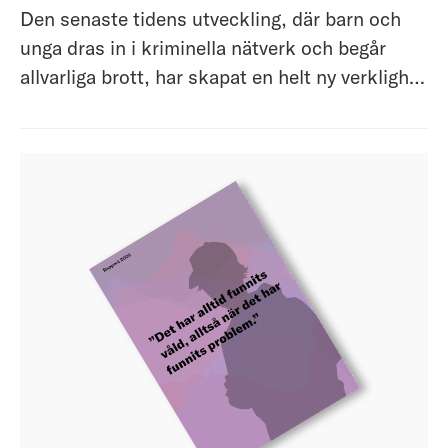
Den senaste tidens utveckling, där barn och
unga dras in i kriminella nätverk och begår
allvarliga brott, har skapat en helt ny verklighet
i vårt samhälle. Denna förändring är både
oroande och svår att överblicka. Samhället
saknar både den kunskap som behövs för att
förstå orsakerna bakom utveckling