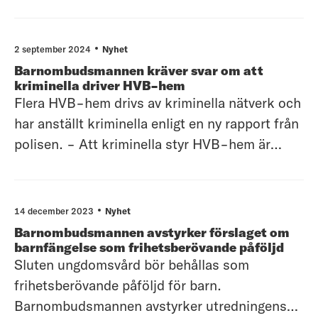
frihetsberövandet. Rapporten bygger på
djupintervjuer med 88 frihetsberövade barn
och unga samt en enkät.
2 september 2024
Nyhet
Barnombudsmannen kräver svar om att
kriminella driver HVB-hem
Flera HVB-hem drivs av kriminella nätverk och
har anställt kriminella enligt en ny rapport från
polisen. - Att kriminella styr HVB-hem är
inget annat än ett haveri och ett gigantiskt
svek mot samhällets mest utsatta barn, säger
Juno Blom, barnombudsman.
14 december 2023
Nyhet
Barnombudsmannen har kallat
Barnombudsmannen avstyrker förslaget om
tillsynsmyndighete
barnfängelse som frihetsberövande påföljd
Sluten ungdomsvård bör behållas som
frihetsberövande påföljd för barn.
Barnombudsmannen avstyrker utredningens