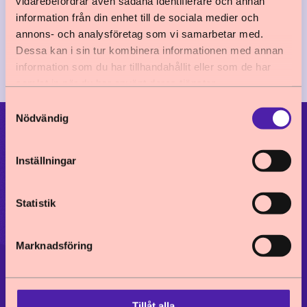
vidarebefordrar även sådana identifierare och annan
resursskola gjordes en
information från din enhet till de sociala medier och
barnkonsekvensanalys för att säkerställa
annons- och analysföretag som vi samarbetar med.
barnets bästa. Här får du ta del av
Dessa kan i sin tur kombinera informationen med annan
kommunens erfarenheter.
information som du har tillhandahållit eller som de har
samlat in när du har använt deras tjänster.
Samtyckesval
Nödvändig
Barnkonventionen
Stöd och verktyg
Inställningar
Ställningstaganden
Statistik
Aktuellt
Om oss
Marknadsföring
KONTAKT
08-692 29 50
Tillåt alla