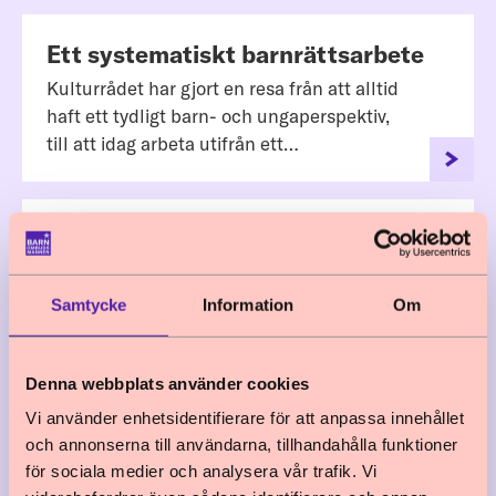
Ett systematiskt barnrättsarbete
Kulturrådet har gjort en resa från att alltid
haft ett tydligt barn- och ungaperspektiv,
till att idag arbeta utifrån ett
barnrättsperspektiv.
När barn utsätts för kränkningar i
skolan
Här har vi samlat olika perspektiv – om den
Samtycke
Information
Om
lagstiftning som gäller och från praktiker
som arbetar systematiskt med prövningar av
Denna webbplats använder cookies
barnets bästa vid kränkningar i skolan.
Vi använder enhetsidentifierare för att anpassa innehållet
och annonserna till användarna, tillhandahålla funktioner
Barnkonsekvensanalys får effekt
för sociala medier och analysera vår trafik. Vi
När Luleå kommun skulle starta en