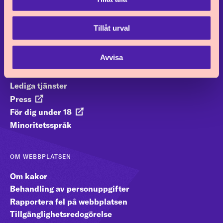
info@barnombudsmannen.se
Kontakt och öppettider
Tillåt urval
HITTA SNABBT
Avvisa
Publikationer
Lediga tjänster
Press
För dig under 18
Minoritetsspråk
OM WEBBPLATSEN
Om kakor
Behandling av personuppgifter
Rapportera fel på webbplatsen
Tillgänglighetsredogörelse