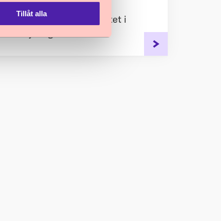
Tillåt alla
tt utveckla barnrättsarbetet i
 och myndigheter.