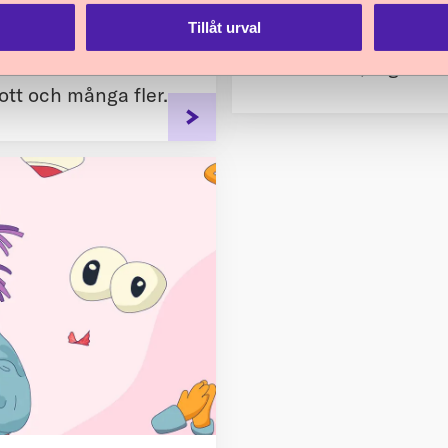
r
Barnrättsresan
Tillåt urval
ektioner om
Ett processtöd för a
 att använda i olika
kommuner, regioner
tt och många fler.