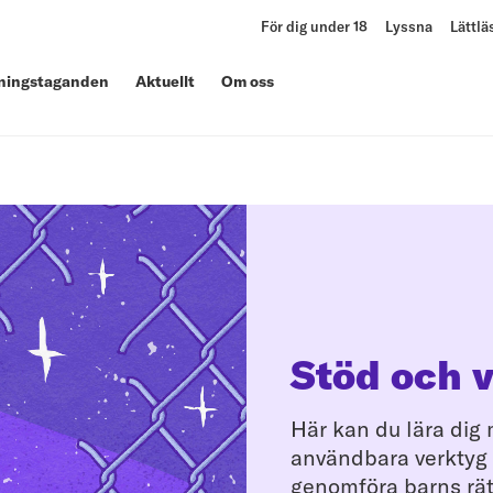
För dig under 18
Lyssna
Lättlä
lningstaganden
Aktuellt
Om oss
Stöd och 
Här kan du lära dig
användbara verktyg 
genomföra barns rätt