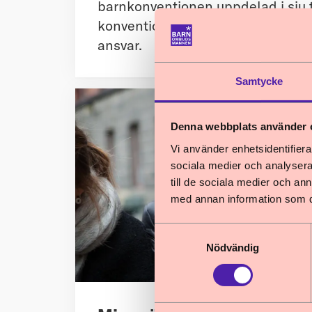
barnkonventionen uppdelad i sju 
konventionen, vilka den berör och
ansvar.
Samtycke
Denna webbplats använder 
Vi använder enhetsidentifierar
sociala medier och analysera 
till de sociala medier och a
med annan information som du 
Samtyckesval
Nödvändig