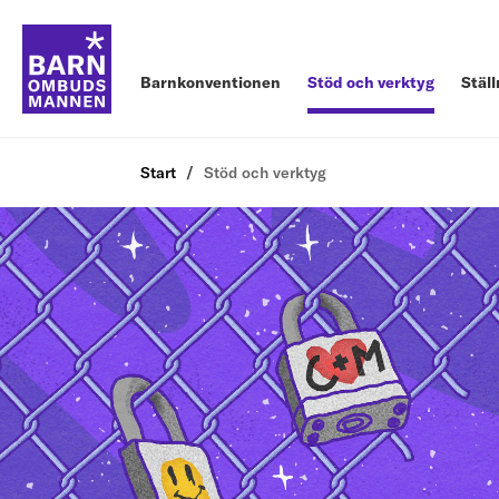
Barnkonventionen
Stöd och verktyg
Stäl
Start
Stöd och verktyg