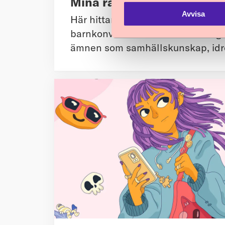
Mina rättigheter pedagoge
Avvisa
Här hittar lärare och pedagoger l
barnkonventionen. Lektionerna går
ämnen som samhällskunskap, idro