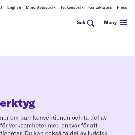
st
English
Minoritetsspråk
Teckenspråk
Kontakta oss
Press
Sök
Meny
verktyg
 mer om barnkonventionen och ta del av
för verksamheter med ansvar för att
igheter. Du kan också ta del av juridisk