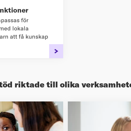
unktioner
npassas för
med lokala
arn att få kunskap
töd riktade till olika verksamhet