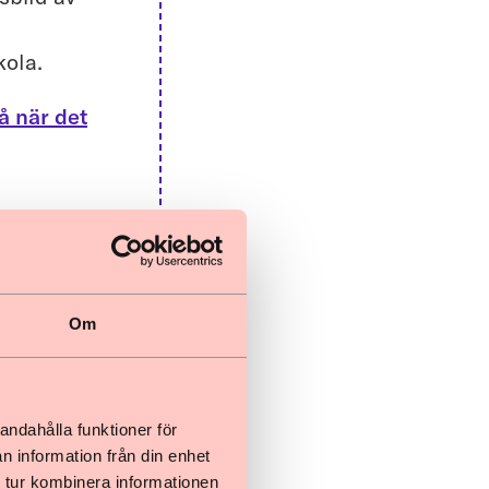
kola.
så när det
lder.
a varje
Om
v att
nns.
ga
andahålla funktioner för
n information från din enhet
 tur kombinera informationen