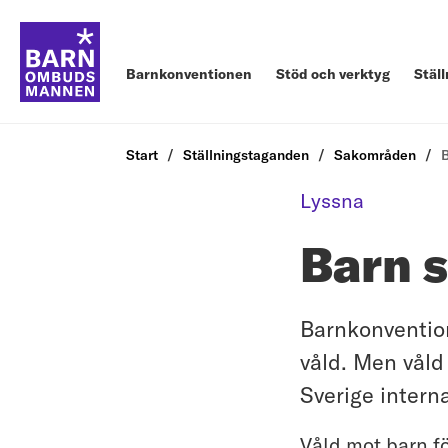
Barnkonventionen
Stöd och verktyg
Stäl
Start
Ställningstaganden
Sakområden
B
Lyssna
Barn s
Barnkonvention
våld. Men våld
Sverige interna
Våld mot barn fö