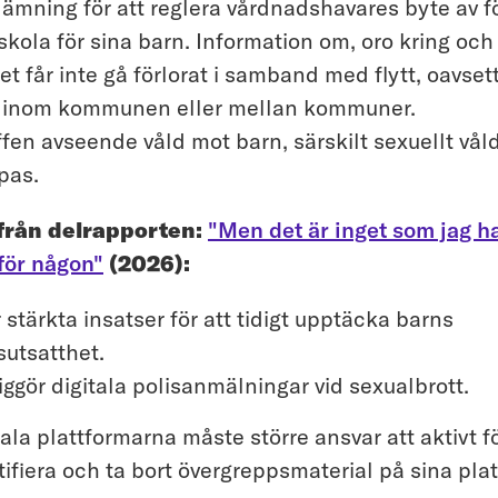
lämning för att reglera vårdnadshavares byte av f
skola för sina barn. Information om, oro kring och s
et får inte gå förlorat i samband med flytt, oavse
 inom kommunen eller mellan kommuner.
ffen avseende våld mot barn, särskilt sexuellt vål
pas.
 från delrapporten:
"Men det är inget som jag h
 för någon"
(2026):
r stärkta insatser för att tidigt upptäcka barns
sutsatthet.
iggör digitala polisanmälningar vid sexualbrott.
tala plattformarna måste större ansvar att aktivt f
tifiera och ta bort övergreppsmaterial på sina plat