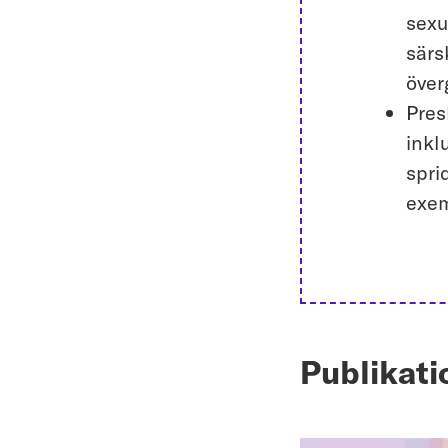
sexu
särs
över
Pres
inkl
spri
exem
Publikat