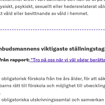
siskt, psykiskt, sexuellt eller hedersrelaterat vål
 våld eller bevittnande av våld i hemmet.
budsmannens viktigaste ställningsta
från rapport:
"Tro på oss när vi väl vågar berätt
 obligatorisk förskola från tre års ålder, för att sä
 barns rätt till förskola och möjlighet till utvecklin
.
r obligatoriska utskrivningssamtal och samverkan 