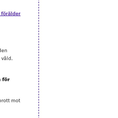
 förälder
 den
 våld.
 för
brott mot