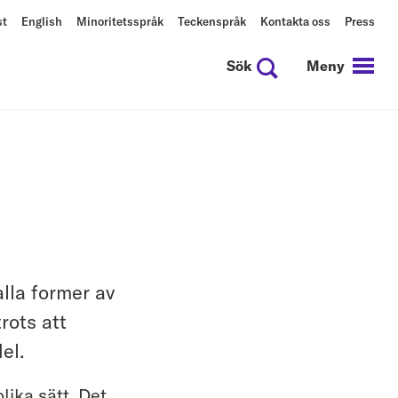
st
English
Minoritetsspråk
Teckenspråk
Kontakta oss
Press
Sök
Meny
lla former av
rots att
el.
lika sätt. Det