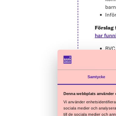
barn
Infö
Förslag
har funn
BVC 
hemb
Infö
barn
Samtycke
Utre
växa
Denna webbplats använder 
Förslag
Vi använder enhetsidentifierar
reglerin
sociala medier och analysera 
till de sociala medier och a