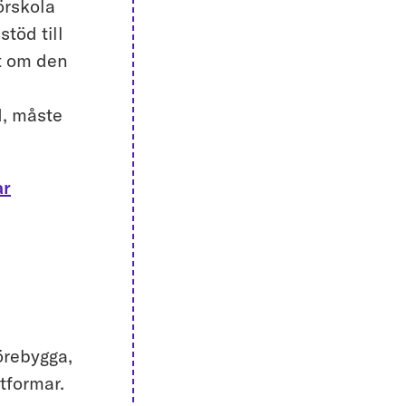
örskola
töd till
tt om den
d, måste
ar
örebygga,
tformar.