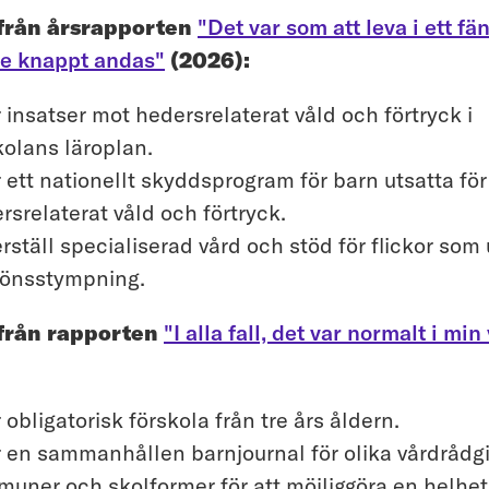
 från årsrapporten
"Det var som att leva i ett fä
e knappt andas"
(2026):
r insatser mot hedersrelaterat våld och förtryck i
kolans läroplan.
r ett nationellt skyddsprogram för barn utsatta för
rsrelaterat våld och förtryck.
rställ specialiserad vård och stöd för flickor som 
könsstympning.
 från rapporten
"I alla fall, det var normalt i min
r obligatorisk förskola från tre års åldern.
r en sammanhållen barnjournal för olika vårdrådgi
uner och skolformer för att möjliggöra en helhet