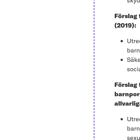
skyd
Förslag
(2019):
Utre
barn
Säke
soci
Förslag 
barnpor
allvarli
Utre
barn
sexu