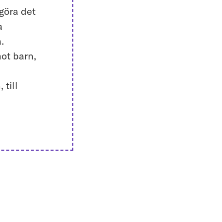
ggöra det
a
.
mot barn,
 till