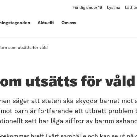
För dig under 18
Lyssna
Lättlä
lningstaganden
Aktuellt
Om oss
arn som utsätts för våld
om utsätts för våld
en säger att staten ska skydda barnet mot a
 mot barn är fortfarande ett utbrett problem t
tionellt sett har låga siffror av barnmisshand
rekommer brett i vårt samhälle och kan se ut på o