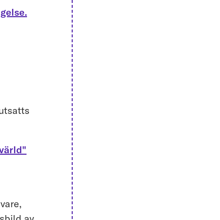
ngelse.
utsatts
 värld"
vare,
sbild av