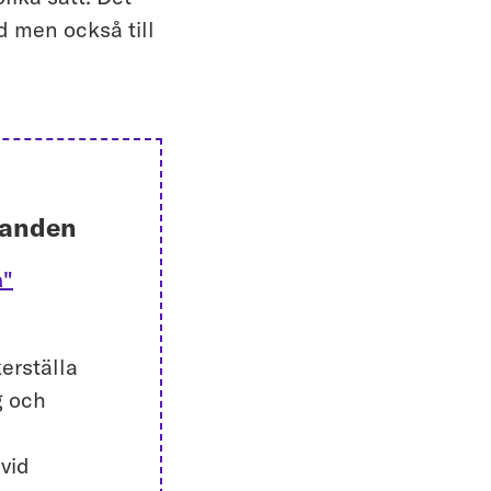
d men också till
ganden
a"
kerställa
g och
vid