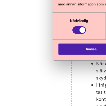
Pres
med annan information som du 
förl
Samtyckesval
krän
Nödvändig
Brot
myck
oavs
Avvisa
Förslag
När 
själ
skyd
I fr
tas t
kont