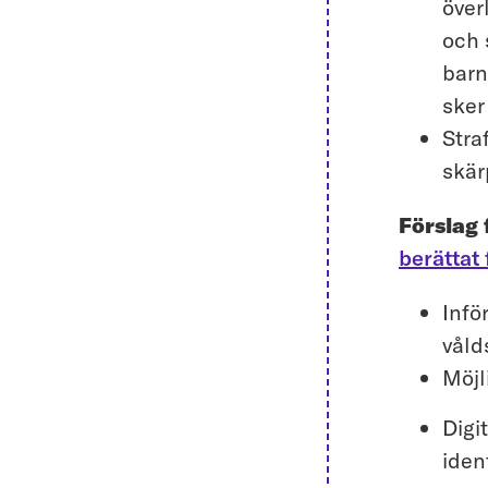
över
och 
barn
sker
Stra
skär
Förslag
berättat
Infö
våld
Möjl
Digi
iden