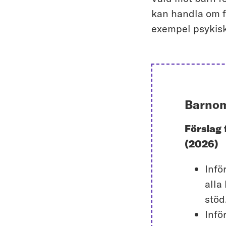
kan handla om fy
exempel psykiskt
Barnom
Förslag 
(2026)
Inför
alla
stöd
Infö