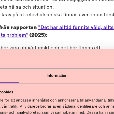
ets hälsa och situation.
r krav på att elevhälsan ska finnas även inom förs
 från rapporten
"Det har alltid funnits våld, allt
its problem"
(2025):
bör vara obligatoriskt och det bör finnas ett
esöksprogram för barn i riskmiljöer upp till skolå
r ett nationellt screeningsprogram för att upptäck
s trauma i tid.
Information
d diskrepansen mellan barns faktiska verklighet a
 upp med våld och de skyddslagstiftningar som fi
cookies
 från remissvaret
En översyn av den straffrättsli
e för att anpassa innehållet och annonserna till användarna, tillh
gen om preskription
(2022):
vår trafik. Vi vidarebefordrar även sådana identifierare och anna
nnons- och analysföretag som vi samarbetar med. Dessa kan i sin