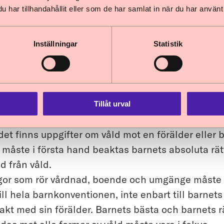
kriptionstiden för grov fridskränkning mot barn b
har tillhandahållit eller som de har samlat in när du har använt 
ängas. Det handlar om upprepade och systematis
kningar som kan prägla ett barns hela uppväxt.
Inställningar
Statistik
tet kontakt (grooming) för att träffa barn i sexuellt
et allvarligt. Straffet för detta brott bör skärpas,
ett detta bör preskriptionstiden förlängas.
Tillåt urval
 från
Betänkandet Ett särskilt hedersbrott
(2021):
det finns uppgifter om våld mot en förälder eller 
v måste i första hand beaktas barnets absoluta rätt 
d från våld.
ågor som rör vårdnad, boende och umgänge måste
ill hela barnkonventionen, inte enbart till barnets r
akt med sin förälder. Barnets bästa och barnets rä