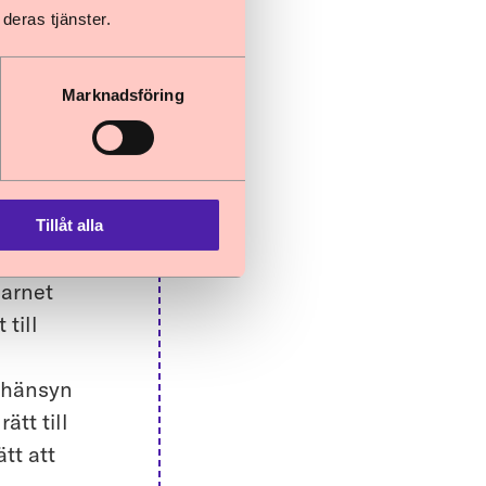
ör
deras tjänster.
ka
Marknadsföring
 syfte är
 men
Tillåt alla
barnet
till
 hänsyn
ätt till
tt att