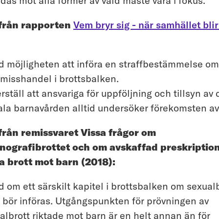
das mot alla former av våld måste vara i fokus.
 från rapporten
Vem bryr sig - när samhället blir
d möjligheten att införa en straffbestämmelse om
misshandel i brottsbalken.
rställ att ansvariga för uppföljning och tillsyn av
ala barnavården alltid undersöker förekomsten av
från remissvaret Vissa frågor om
nografibrottet och om avskaffad preskription
ga brott mot barn (2018):
d om ett särskilt kapitel i brottsbalken om sexual
 bör införas. Utgångspunkten för prövningen av
albrott riktade mot barn är en helt annan än för