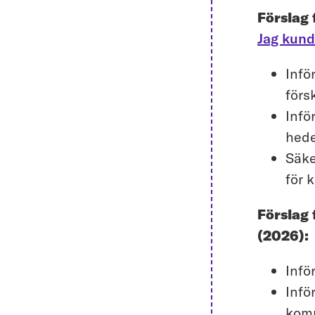
Förslag
Jag kund
Infö
förs
Infö
hede
Säke
för 
Förslag
(2026):
Infö
Infö
komm