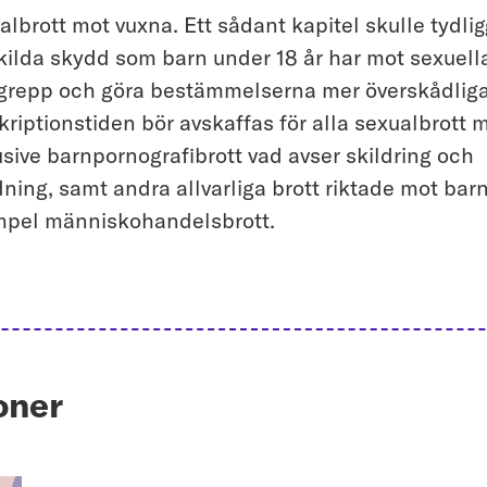
albrott mot vuxna. Ett sådant kapitel skulle tydli
kilda skydd som barn under 18 år har mot sexuell
grepp och göra bestämmelserna mer överskådliga
kriptionstiden bör avskaffas för alla sexualbrott 
usive barnpornografibrott vad avser skildring och
dning, samt andra allvarliga brott riktade mot barn,
pel människohandelsbrott.
ioner