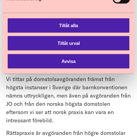
Stöd i implementering av barnkonventionen
Tillåt alla
Tillåt urval
Barnombudsmannens bevakning av
Avvisa
rättspraxis
Vi tittar på domstolsavgöranden främst från
högsta instanser i Sverige där barnkonventionen
nämns uttryckligen, men även på avgöranden från
JO och från den norska högsta domstolen
eftersom vi ser att norsk praxis kan vara en
intressant förebild.
Rättspraxis är avgöranden från högre domstolar