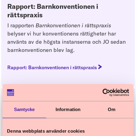
Rapport: Barnkonventionen i
rättspraxis
I rapporten
Barnkonventionen i rättspraxis
belyser vi hur konventionens rättigheter har
använts av de högsta instanserna och JO sedan
barnkonventionen blev lag.
Rapport: Barnkonventionen i rättspraxis
Webbinarium: Barnkonventionen i
Samtycke
Information
Om
rättspraxis
Webbinarium om hur barnkonventionen används
Denna webbplats använder cookies
i domstolar och hur barn och unga upplever