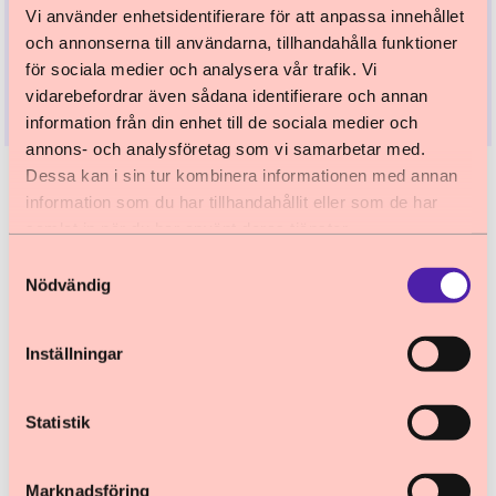
rättsprocessen.
Vi använder enhetsidentifierare för att anpassa innehållet
och annonserna till användarna, tillhandahålla funktioner
för sociala medier och analysera vår trafik. Vi
Webbinarium: Barnkonventionen i rättspraxis
vidarebefordrar även sådana identifierare och annan
information från din enhet till de sociala medier och
annons- och analysföretag som vi samarbetar med.
Dessa kan i sin tur kombinera informationen med annan
information som du har tillhandahållit eller som de har
Stöd i implementering av
samlat in när du har använt deras tjänster.
barnkonventionen
Samtyckesval
Nödvändig
Barnombudsmannen erbjuder stöd i
implementering av barnkonventionen till dig som
arbetar med barns rättigheter i din yrkesroll.
Inställningar
Läs mer om Barnombudsmannens nätverk för
barnrätt eller delta i våra kostnadsfria och
Statistik
digitala handledningstillfällen om hur
barnkonventionen kan tillämpas i praktiken.
Marknadsföring