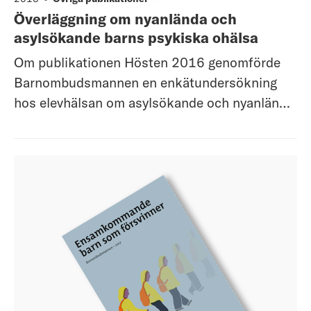
Överläggning om nyanlända och
asylsökande barns psykiska ohälsa
Om publikationen Hösten 2016 genomförde
Barnombudsmannen en enkätundersökning
hos elevhälsan om asylsökande och nyanlända
barns hälsa. Resultatet visade att barns
psykiska mående riskerar att förvärras under
asylprocessen och att barnen ofta inte får den
vård och det stöd de behöver. Under hösten
20