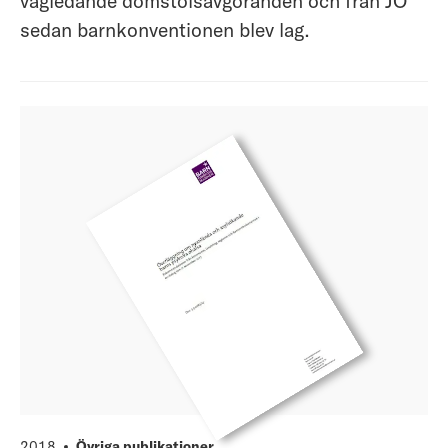
vägledande domstolsavgöranden och från JO
sedan barnkonventionen blev lag.
2018
Övriga publikationer