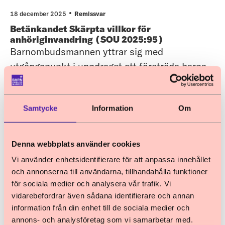
fram. Barnombudsmannen kan instämma i att
18 december 2025
Remissvar
de redovisade följderna är relevanta – å ena
Betänkandet Skärpta villkor för
sidan
anhöriginvandring (SOU 2025:95)
Barnombudsmannen yttrar sig med
utgångspunkt i uppdraget att företräda barns
och ungas rättigheter utifrån FN:s konvention
om barnets rättigheter (barnkonventionen).
Samtycke
Information
Om
Barnombudsmannen tar emot ett stort antal
remisser och har inte möjlighet att lämna
16 december 2025
Remissvar
synpunkter på alla. Även för remisser av
Betänkandet Ändring av permanent
Denna webbplats använder cookies
betänkand
uppehållstillstånd för vissa utlänningar (SOU
Vi använder enhetsidentifierare för att anpassa innehållet
2025:99)
och annonserna till användarna, tillhandahålla funktioner
Barnombudsmannen yttrar sig med
för sociala medier och analysera vår trafik. Vi
utgångspunkt i uppdraget att företräda barns
vidarebefordrar även sådana identifierare och annan
och ungas rättigheter utifrån FN:s konvention
information från din enhet till de sociala medier och
om barnets rättigheter (barnkonventionen).
annons- och analysföretag som vi samarbetar med.