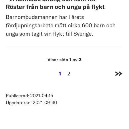
Röster från barn och unga på flykt
Barnombudsmannen har i årets
fördjupningsarbete mött cirka 600 barn och
unga som tagit sin flykt till Sverige.
Visar sida
1
av
2
1
2
sida
sida
Gå til
Publicerad: 2021-04-15
Uppdaterad: 2021-09-30