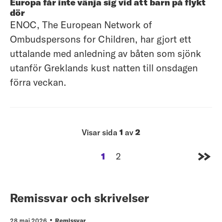
Europa får inte vänja sig vid att barn på flykt
dör
ENOC, The European Network of
Ombudspersons for Children, har gjort ett
uttalande med anledning av båten som sjönk
utanför Greklands kust natten till onsdagen
förra veckan.
Visar sida
1
av
2
1
2
sida
sida
Gå til
Remissvar och skrivelser
28 maj 2026
Remissvar