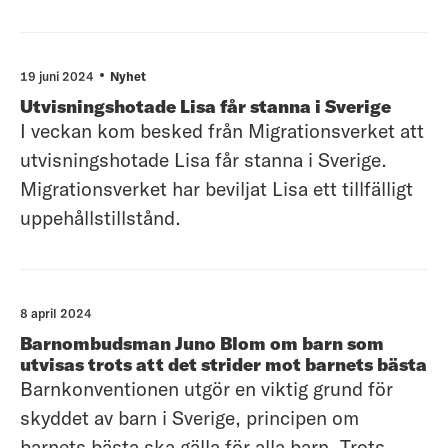
visar att barnkonventionen används och att det
finns viktig vägledning i flera domar och
beslut.
19 juni 2024
Nyhet
Utvisningshotade Lisa får stanna i Sverige
I veckan kom besked från Migrationsverket att
utvisningshotade Lisa får stanna i Sverige.
Migrationsverket har beviljat Lisa ett tillfälligt
uppehållstillstånd.
8 april 2024
Barnombudsman Juno Blom om barn som
utvisas trots att det strider mot barnets bästa
Barnkonventionen utgör en viktig grund för
skyddet av barn i Sverige, principen om
barnets bästa ska gälla för alla barn. Trots