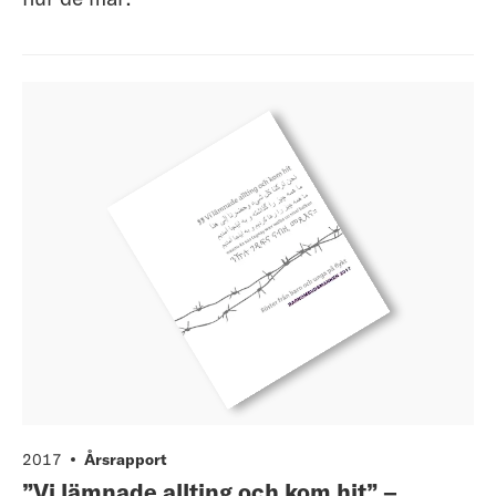
2017
Årsrapport
”Vi lämnade allting och kom hit” –