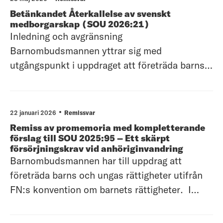
Betänkandet Återkallelse av svenskt
medborgarskap (SOU 2026:21)
Inledning och avgränsning
Barnombudsmannen yttrar sig med
utgångspunkt i uppdraget att företräda barns
och ungas rättigheter utifrån FN:s konvention
om barnets rättigheter (barnkonventionen).
Barnombudsmannen tar emot ett stort antal
22 januari 2026
Remissvar
remisser och har inte möjlighet att lämna
Remiss av promemoria med kompletterande
synpunkter på alla. Även
förslag till SOU 2025:95 – Ett skärpt
försörjningskrav vid anhöriginvandring
Barnombudsmannen har till uppdrag att
företräda barns och ungas rättigheter utifrån
FN:s konvention om barnets rättigheter. I
promemorians konsekvenskapitel lyfts
positiva och negativa konsekvenser för barn