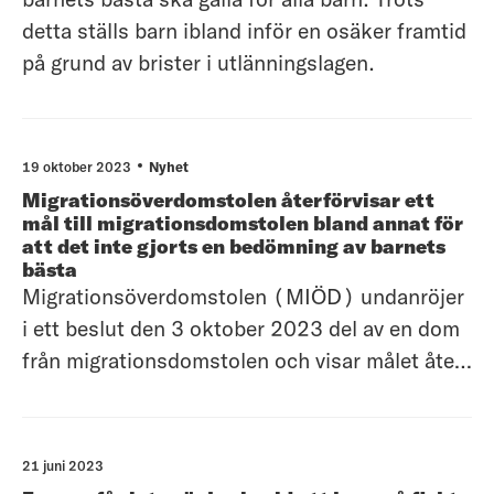
detta ställs barn ibland inför en osäker framtid
på grund av brister i utlänningslagen.
19 oktober 2023
Nyhet
Migrationsöverdomstolen återförvisar ett
mål till migrationsdomstolen bland annat för
att det inte gjorts en bedömning av barnets
bästa
Migrationsöverdomstolen (MIÖD) undanröjer
i ett beslut den 3 oktober 2023 del av en dom
från migrationsdomstolen och visar målet åter
för ny handläggning. MIÖD anser att det varit
en allvarlig brist i migrationsdomstolens
handläggning att det inte har gjorts någon
21 juni 2023
bedömning av vad som är till barnet