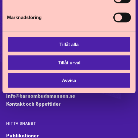
Barnkonventionen
Marknadsföring
Stöd och verktyg
Ställningstaganden
Aktuellt
Tillåt alla
Om oss
Tillåt urval
KONTAKT
Avvisa
08-692 29 50
info@barnombudsmannen.se
Kontakt och öppettider
HITTA SNABBT
Publikationer