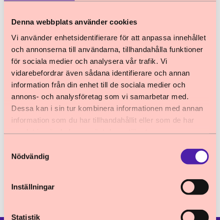
familjer, samt genomföra omfattande åtgärder
så att dessa livsfarliga resor inte sker.
Denna webbplats använder cookies
Vi använder enhetsidentifierare för att anpassa innehållet
Här kan du läsa ENOCs uttalande (på
och annonserna till användarna, tillhandahålla funktioner
för sociala medier och analysera vår trafik. Vi
engelska)
.
vidarebefordrar även sådana identifierare och annan
Här kan du läsa Barnombudsmannens
information från din enhet till de sociala medier och
annons- och analysföretag som vi samarbetar med.
viktigaste ställningstaganden om barn i
Dessa kan i sin tur kombinera informationen med annan
migration.
information som du har tillhandahållit eller som de har
samlat in när du har använt deras tjänster.
Publicerad: 2023-06-21
Samtyckesval
Nödvändig
Uppdaterad: 2023-06-21
Inställningar
Statistik