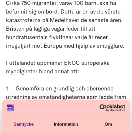
Cirka 750 migranter, varav 100 barn, ska ha
befunnit sig ombord. Detta är en av de värsta
katastroferna på Medelhavet de senaste åren.
Bristen på lagliga vägar leder till att
hundratusentals flyktingar varje år reser
irreguljärt mot Europa med hjälp av smugglare.
I uttalandet uppmanar ENOC europeiska
myndigheter bland annat att:
1. Genomföra en grundlig och oberoende
utredning av omständigheterna som ledde fram
till tragedin. Utredningen måste genomföras
med full insyn och transparens.
Samtycke
Information
Om
2. Skapa säkra flyktvägar för barn och deras