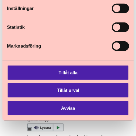
Välja om du vill att sidan ska skrolla
Inställningar
automatiskt så att den lästa texten är
synlig hela tiden
Statistik
Välja om du vill att lyssna-knappen ska
visas när du markerat text
Marknadsföring
Återställer alla inställningar till
defaultvärdena
Tillåt alla
Du kan lyssna på de olika inställningarna
genom att trycka på Lyssna-knappen i
Tillåt urval
inställningssidans övre högra hörn.
Avvisa