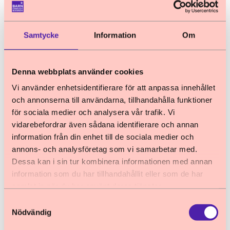
Samtycke
Information
Om
Inställningar
I inställningsmenyn kan du:
Denna webbplats använder cookies
Välja om du vill att texten ska markeras
Vi använder enhetsidentifierare för att anpassa innehållet
samtidigt som den läses
och annonserna till användarna, tillhandahålla funktioner
Välja om du vill att texten ska markeras
för sociala medier och analysera vår trafik. Vi
ord för ord och/eller mening för mening
vidarebefordrar även sådana identifierare och annan
information från din enhet till de sociala medier och
Välja utseende och färg på
annons- och analysföretag som vi samarbetar med.
textmarkeringen
Dessa kan i sin tur kombinera informationen med annan
Välja om meningen som läses ska visas
information som du har tillhandahållit eller som de har
förstorat i en separat textbox längst ner
samlat in när du har använt deras tjänster.
på sidan
Samtyckesval
Nödvändig
Välja om du vill att läshastigheten ska vara
långsam, normal eller hög.