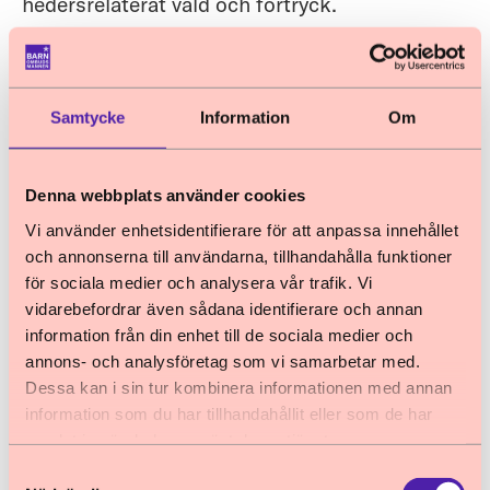
hedersrelaterat våld och förtryck.
Alla svar är viktiga för att Barnombudsmannen
ska kunna förstå vilka hinder och möjligheter
Samtycke
Information
Om
som finns och för att vi ska kunna lämna väl
underbyggda förslag på åtgärder.
Denna webbplats använder cookies
Om enkätundersökningen
Vi använder enhetsidentifierare för att anpassa innehållet
- Svaren är anonyma och behandlas
och annonserna till användarna, tillhandahålla funktioner
konfidentiellt.
för sociala medier och analysera vår trafik. Vi
- Svaren redovisas aldrig på individnivå.
vidarebefordrar även sådana identifierare och annan
information från din enhet till de sociala medier och
- Enkäten tar cirka 15 minuter att besvara.
annons- och analysföretag som vi samarbetar med.
- Sista svarsdatum är söndag den 9 november
Dessa kan i sin tur kombinera informationen med annan
2025.
information som du har tillhandahållit eller som de har
samlat in när du har använt deras tjänster.
Klicka här för att läsa mer och svara på
Samtyckesval