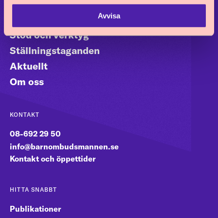
Avvisa
Barnkonventionen
Stöd och verktyg
Ställningstaganden
Aktuellt
Om oss
KONTAKT
08-692 29 50
info@barnombudsmannen.se
Kontakt och öppettider
HITTA SNABBT
Publikationer