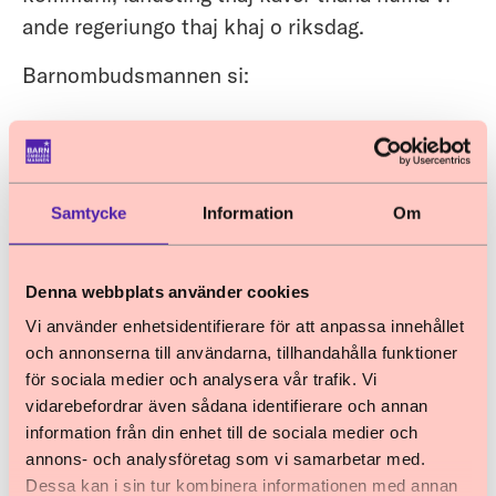
ande regeriungo thaj khaj o riksdag.
Barnombudsmannen si:
Te lishij e chavorenge thaj e ternimatonge
chachimata.
Te den zor khaj e chavorengi konvencia
Samtycke
Information
Om
ande e zakoni.
Te lishin ke inkerdziol pe e konvencia.
Te den informatcia thaj te inkren debatta.
Denna webbplats använder cookies
Te vazden opre dzanglipe pa ternimatonge
Vi använder enhetsidentifierare för att anpassa innehållet
trajimaske kondici.
och annonserna till användarna, tillhandahålla funktioner
för sociala medier och analysera vår trafik. Vi
Te paruven internationalnodzanglipe pa
vidarebefordrar även sådana identifierare och annan
chavorengi konvencia.
information från din enhet till de sociala medier och
annons- och analysföretag som vi samarbetar med.
Barnombudsmannen
Dessa kan i sin tur kombinera informationen med annan