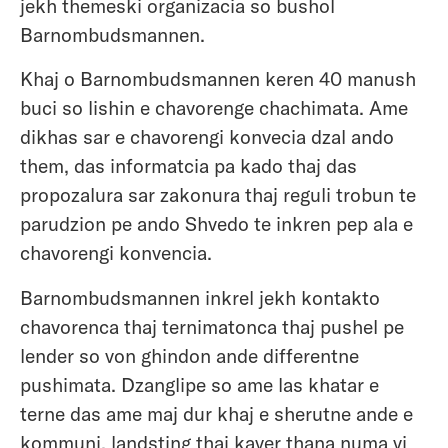
jekh themeski organizacia so bushol
Barnombudsmannen.
Khaj o Barnombudsmannen keren 40 manush
buci so lishin e chavorenge chachimata. Ame
dikhas sar e chavorengi konvecia dzal ando
them, das informatcia pa kado thaj das
propozalura sar zakonura thaj reguli trobun te
parudzion pe ando Shvedo te inkren pep ala e
chavorengi konvencia.
Barnombudsmannen inkrel jekh kontakto
chavorenca thaj ternimatonca thaj pushel pe
lender so von ghindon ande differentne
pushimata. Dzanglipe so ame las khatar e
terne das ame maj dur khaj e sherutne ande e
kommuni, landsting thaj kaver thana numa vi