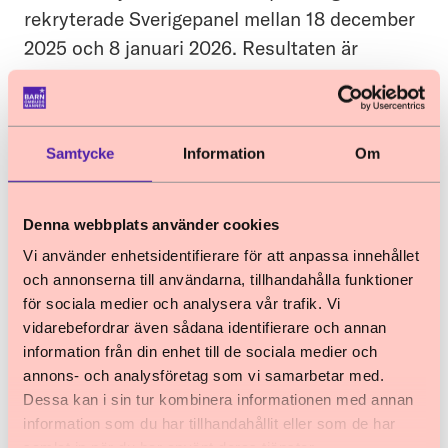
rekryterade Sverigepanel mellan 18 december
2025 och 8 januari 2026. Resultaten är
generaliserbara till den aktuella
målpopulationen. Undersökningen utgör även
underlag till Barnombudsmannens
Samtycke
Information
Om
regeringsuppdrag om att identifiera
kontaktvägar för barn och unga som utsatts
för sexuellt våld, sexuell exploatering och våld
Denna webbplats använder cookies
i ungas partnerrelationer.
Vi använder enhetsidentifierare för att anpassa innehållet
och annonserna till användarna, tillhandahålla funktioner
Totalt deltog 1 392 barn och unga i åldrarna
för sociala medier och analysera vår trafik. Vi
10–24 år i undersökningen, varav 593 killar
vidarebefordrar även sådana identifierare och annan
och 783 tjejer. I åldersgruppen 10-17 år deltog
information från din enhet till de sociala medier och
annons- och analysföretag som vi samarbetar med.
501 killar och 513 tjejer. Utöver detta
Dessa kan i sin tur kombinera informationen med annan
genomfördes en parallell mätning med 1 028
information som du har tillhandahållit eller som de har
vårdnadshavare till barn i åldern 10-17 år.
samlat in när du har använt deras tjänster.