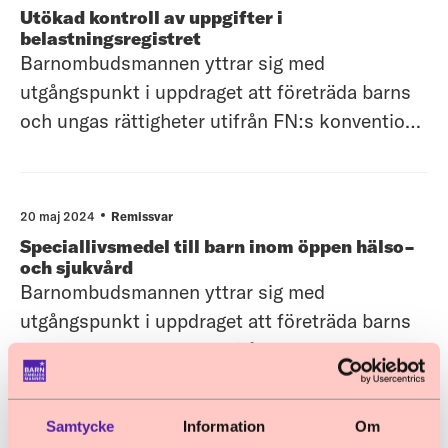
Barnombudsmannen avgränsar sitt yttrande till
Utökad kontroll av uppgifter i
övergripande synpunkter oc
belastningsregistret
Barnombudsmannen yttrar sig med
utgångspunkt i uppdraget att företräda barns
och ungas rättigheter utifrån FN:s konvention
om barnets rättigheter (barnkonventionen).
Barnombudsmannen välkomnar åtgärder som
syftar till att barn och elever bättre kan
20 maj 2024
Remissvar
skyddas mot påverkan som syftar till
Speciallivsmedel till barn inom öppen hälso-
radikalisering
och sjukvård
Barnombudsmannen yttrar sig med
utgångspunkt i uppdraget att företräda barns
och ungas rättigheter utifrån FN:s konvention
om barnets rättigheter (barnkonventionen).
Allmänt om betänkandet Barnombudsmannen
Samtycke
Information
Om
noterar att det i aktuellt betänkande förs
7 maj 2024
Remissvar