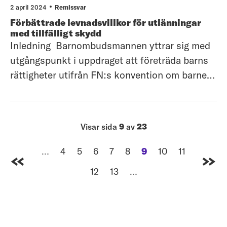
beaktas de allmänna kommentarerna och
2 april 2024
Remissvar
rekommendationerna till Sverige från FN:s k
Förbättrade levnadsvillkor för utlänningar
med tillfälligt skydd
Inledning Barnombudsmannen yttrar sig med
utgångspunkt i uppdraget att företräda barns
rättigheter utifrån FN:s konvention om barnets
rättigheter (barnkonventionen), som sedan 1
januari 2020 är lag. Vidare beaktas de
allmänna kommentarerna och
Visar sida
9
av
23
rekommendationerna till Sverige från FN:s
kommitté för
…
4
5
6
7
8
9
10
11
sida
sida
sida
sida
sida
sida
sida
sida
Gå till första sidan
Gå til
12
13
…
sida
sida