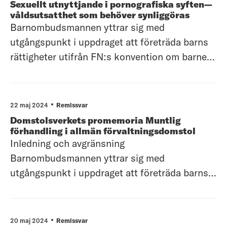
Sexuellt utnyttjande i pornografiska syften—
vissa
våldsutsatthet som behöver synliggöras
Barnombudsmannen yttrar sig med
utgångspunkt i uppdraget att företräda barns
rättigheter utifrån FN:s konvention om barnets
rättigheter (barnkonventionen) som sedan
den 1 januari 2020 är lag i Sverige.
Barnombudsmannen avgränsar sitt yttrande till
22 maj 2024
Remissvar
övergripande synpunkter men väljer att lyfta
Domstolsverkets promemoria Muntlig
vissa
förhandling i allmän förvaltningsdomstol
Inledning och avgränsning
Barnombudsmannen yttrar sig med
utgångspunkt i uppdraget att företräda barns
rättigheter utifrån FN:s konvention om barnets
rättigheter (barnkonventionen) som sedan
den 1 januari 2020 är lag i Sverige.
20 maj 2024
Remissvar