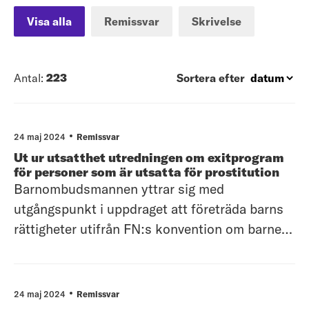
Visa alla
Remissvar
Skrivelse
Antal:
223
Sortera efter
24 maj 2024
Remissvar
Ut ur utsatthet utredningen om exitprogram
för personer som är utsatta för prostitution
Barnombudsmannen yttrar sig med
utgångspunkt i uppdraget att företräda barns
rättigheter utifrån FN:s konvention om barnets
rättigheter (barnkonventionen) som sedan
den 1 januari 2020 är lag i Sverige.
Barnombudsmannen avgränsar sitt yttrande till
24 maj 2024
Remissvar
övergripande synpunkter men väljer att lyfta