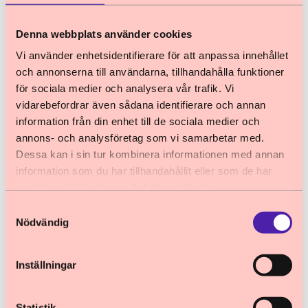
resonemang kring barns behov och hänvisas
Ett samordnat vaccinationsarbete
till ba
Inledning Barnombudsmannen yttrar sig med
Denna webbplats använder cookies
utgångspunkt i uppdraget att företräda barns
Vi använder enhetsidentifierare för att anpassa innehållet
och annonserna till användarna, tillhandahålla funktioner
rättigheter utifrån FN:s konvention om barnets
för sociala medier och analysera vår trafik. Vi
rättigheter (barnkonventionen) som sedan
vidarebefordrar även sådana identifierare och annan
den 1 januari 2020 är lag i Sverige.
information från din enhet till de sociala medier och
Barnombudsmannen avgränsar sitt yttrande till
annons- och analysföretag som vi samarbetar med.
24 april 2024
Remissvar
övergripande synpunkter samt synpunkter på
Dessa kan i sin tur kombinera informationen med annan
Förslag till ändringar i Inspektionen för vård
information som du har tillhandahållit eller som de har
och omsorgs föreskrifter
samlat in när du har använt deras tjänster.
Barnombudsmannen yttrar sig med
Samtyckesval
utgångspunkt i uppdraget att företräda barns
Nödvändig
och ungas rättigheter utifrån FN:s konvention
om barnets rättigheter (barnkonventionen).
Inställningar
Barnombudsmannen avgränsar sitt yttrande till
följande övergripande synpunkter. Såsom
24 april 2024
Remissvar
Statistik