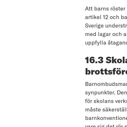
Att barns röster
artikel 12 och b
Sverige understru
med lagar och an
uppfylla åtagan
16.3 Skol
brottsfö
Barnombudsmanne
synpunkter. Den
för skolans verk
måste säkerställ
barnkonventione
vare sig det rör 