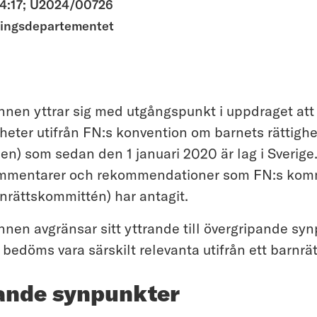
4:17; U2024/00726
ningsdepartementet
n yttrar sig med utgångspunkt i uppdraget att 
heter utifrån FN:s konvention om barnets rättighe
n) som sedan den 1 januari 2020 är lag i Sverige
mmentarer och rekommendationer som FN:s kommi
rnrättskommittén) har antagit.
n avgränsar sitt yttrande till övergripande sy
 bedöms vara särskilt relevanta utifrån ett barnrä
ande synpunkter