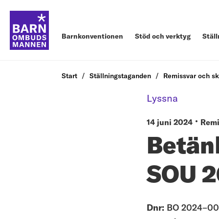
Barnkonventionen
Stöd och verktyg
Stäl
Start
Ställningstaganden
Remissvar och sk
Lyssna
14 juni 2024
Remi
Betän
SOU 2
Dnr:
BO 2024–0