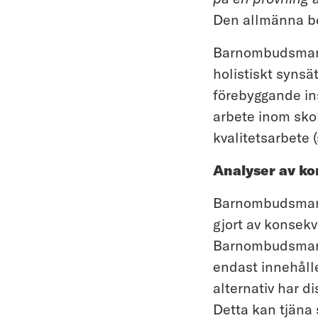
Den allmänna bes
Barnombudsmanne
holistiskt synsä
förebyggande ins
arbete inom skol
kvalitetsarbete (
Analyser av ko
Barnombudsmann
gjort av konsekv
Barnombudsmanne
endast innehålle
alternativ har di
Detta kan tjäna 