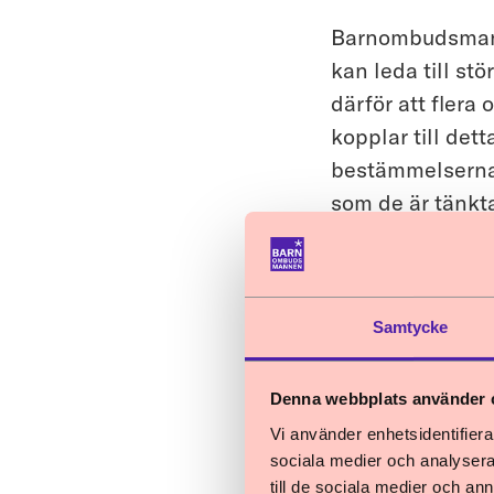
Barnombudsmanne
kan leda till stö
därför att flera
kopplar till det
bestämmelserna f
som de är tänkta
som gärningen in
säkerställas att
fördomar om kön,
Samtycke
som blir föremål
verksamheten är
rekryteringen ti
Denna webbplats använder 
så sätt att det 
Vi använder enhetsidentifierar
sociala medier och analysera 
socio-ekonomisk
till de sociala medier och a