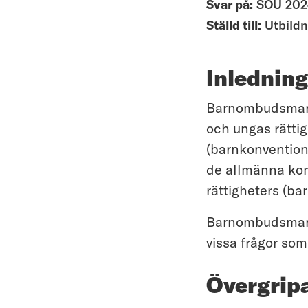
Svar på:
SOU 202
Ställd till:
Utbild
Inledning
Barnombudsmanne
och ungas rättig
(barnkonventione
de allmänna ko
rättigheters (ba
Barnombudsmanne
vissa frågor som
Övergrip