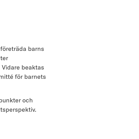
företräda barns
ter
. Vidare beaktas
tté för barnets
npunkter och
ttsperspektiv.