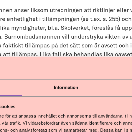
n anser liksom utredningen att riktlinjer eller 
rre enhetlighet i tillämpningen (se t.ex. s. 255) o
 olika myndigheter, bl.a. Skolverket, föreslås få u
ta. Barnombudsmannen vill understryka vikten av 
aktiskt tillämpas på det sätt som är avsett och i
 att tillämpas. Lika fall ska behandlas lika oavset
träffat på och i vilken regi som skolan drivs. Vid
 tillämpningen blir enhetlig på så sätt att under
 etniskt ursprung, funktionsnedsättning eller dyl
Information
 för kroppsvisitation eller polisanmälan. Den brot
 dessutom i ständig förändring. Det gäller exemp
ll kriminella nätverk som under senare tid har förä
cookies
även förekommer rekrytering av såväl flickor som av
e för att anpassa innehållet och annonserna till användarna, tillh
vår trafik. Vi vidarebefordrar även sådana identifierare och anna
t utsatta områden.
nnons- och analysföretag som vi samarbetar med. Dessa kan i sin