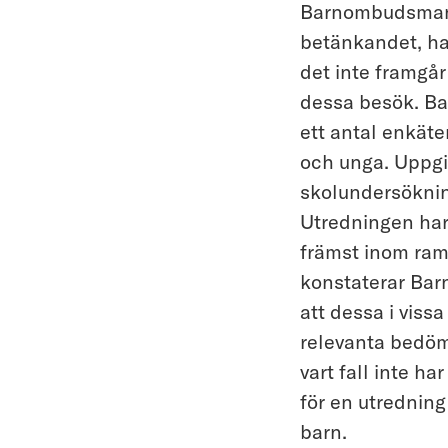
Barnombudsmanne
betänkandet, ha
det inte framgå
dessa besök. Ba
ett antal enkäte
och unga. Uppgi
skolundersöknin
Utredningen har
främst inom ram
konstaterar Bar
att dessa i viss
relevanta bedömn
vart fall inte h
för en utredning
barn.