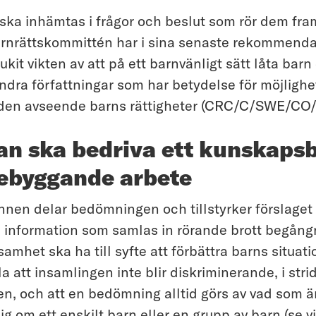
 ska inhämtas i frågor och beslut som rör dem fram
arnrättskommittén har i sina senaste rekommendat
kit vikten av att på ett barnvänligt sätt låta barn 
dra författningar som har betydelse för möjlighe
den avseende barns rättigheter (CRC/C/SWE/CO/6–
an ska bedriva ett kunskaps
rebyggande arbete
n delar bedömningen och tillstyrker förslaget
 information som samlas in rörande brott begån
samhet ska ha till syfte att förbättra barns situati
a att insamlingen inte blir diskriminerande, i strid
n, och att en bedömning alltid görs av vad som ä
sig om ett enskilt barn eller en grupp av barn (se v