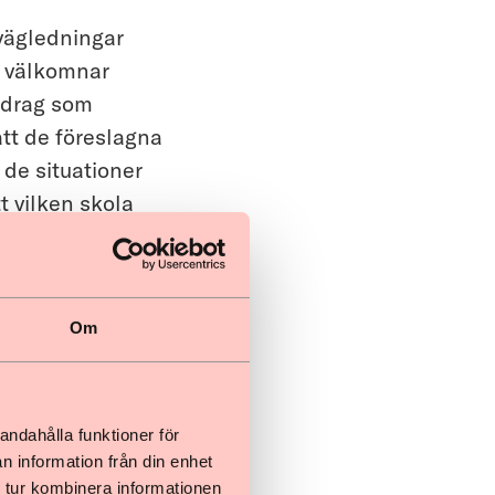
vägledningar
ch välkomnar
ppdrag som
att de föreslagna
 de situationer
t vilken skola
are måste det
medvetna
ikt inte styr vem
Om
tsliga
elvis
ndrats bl.a. på
 barn i icke
andahålla funktioner för
n information från din enhet
 tur kombinera informationen