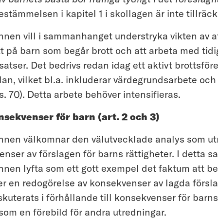
tämmelsen i kapitel 1 i skollagen är inte tillräckl
n vill i sammanhanget understryka vikten av at
tt på barn som begår brott och att arbeta med tid
atser. Det bedrivs redan idag ett aktivt brottsfö
an, vilket bl.a. inkluderar värdegrundsarbete och
s. 70). Detta arbete behöver intensifieras.
nsekvenser för barn (art. 2 och 3)
en välkomnar den välutvecklade analys som ut
enser av förslagen för barns rättigheter. I detta 
n lyfta som ett gott exempel det faktum att be
r en redogörelse av konsekvenser av lagda förslag
skuterats i förhållande till konsekvenser för barns
som en förebild för andra utredningar.