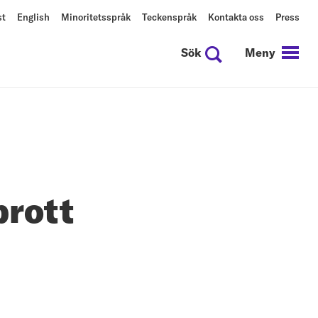
st
English
Minoritetsspråk
Teckenspråk
Kontakta oss
Press
Sök
Meny
brott