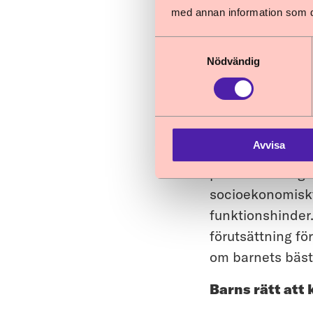
med annan information som du 
Skolorna behöve
utvecklingen i b
Samtyckesval
som rekryteras 
Nödvändig
risker för disk
enlighet med ick
I detta sammanh
Avvisa
utredningen int
påverka olika gru
socioekonomiskt
funktionshinder.
förutsättning för
om barnets bästa
Barns rätt att k