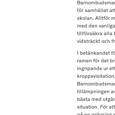
Barnombudsmanne
för samhället at
skolan. Alltför m
med den vanligas
tillförsäkra alla
vidsträckt och f
I betänkandet fö
ramen för det b
ingripande ur et
kroppsvisitation
Barnombudsmanne
tillämpningen a
bästa med utgång
situation.
För at
på en prövning a