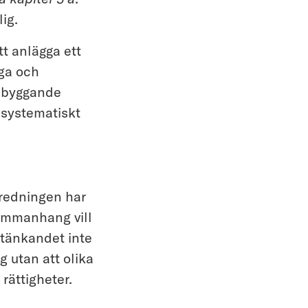
ig.
t anlägga ett
iga och
rebyggande
 systematiskt
redningen har
sammanhang vill
tänkandet inte
 utan att olika
 rättigheter.