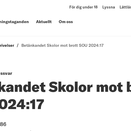
För dig under 18
Lyssna
Lättlä
lningstaganden
Aktuellt
Om oss
rivelser
Betänkandet Skolor mot brott SOU 2024:17
ssvar
kandet Skolor mot 
024:17
086