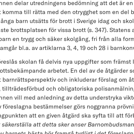
n delar utredningens bedömning att det är en 
t komma till rätta med den otrygghet som en del b
ånga barn utsätts för brott i Sverige idag och skol
te brottsplatsen för vissa brott (s. 347). Statens a
 barn en trygg och säker skolgång, fri från alla form
ramgår bl.a. av artiklarna 3, 4, 19 och 28 i barnko
reslås skolan få delvis nya uppgifter som främst 
rottsbekämpande arbetet. En del av de åtgärder s
t barnrättsperspektiv och inkluderar förslag om 
, tillträdesförbud och obligatoriska polisanmälnin
n vill med anledning av detta understryka vikten
v föreslagna bestämmelser görs noggranna prövni
punkten att en given åtgärd ska syfta till att för
t säkerställa att detta sker anser Barnombudsman
v barnets bästa bör framgå tydligt i det föreslagn