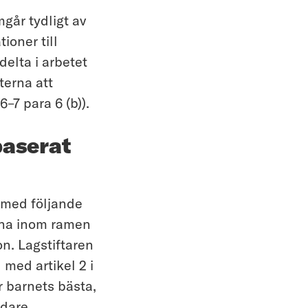
går tydligt av
ioner till
delta i arbetet
terna att
7 para 6 (b)).
baserat
 med följande
gna inom ramen
on. Lagstiftaren
 med artikel 2 i
r barnets bästa,
idare