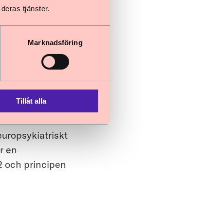
deras tjänster.
tändiga
ive vilka grupper
uppmärksamma på
Marknadsföring
ns skyldighet, i
tikel 2.
 att
Tillåt alla
komma att
i
uropsykiatriskt
r en
 2 och principen