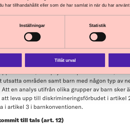
har tillhandahållit eller som de har samlat in när du har använt 
r arbeta strategiskt med detta och beakta den s
rottslig verksamhet och brottsliga metoder, inklus
in i brottslighet. Skolorna behöver vidare vara 
Inställningar
Statistik
riminering. Barnombudsmannen erinrar om regeringe
e-diskrimineringsförbudet i barnkonventionens ar
ang anser Barnombudsmannen att det är en brist
Tillåt urval
e närmare analyserat hur de olika förslagen kan 
pper av barn, t.ex. pojkar respektive flickor, barn 
 utsatta områden samt barn med någon typ av ne
 Att en analys utifrån olika grupper av barn sker ä
 att leva upp till diskrimineringsförbudet i artikel
 i artikel 3 i barnkonventionen.
ommit till tals (art. 12)