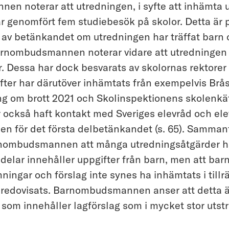
n noterar att utredningen, i syfte att inhämta un
r genomfört fem studiebesök på skolor. Detta är p
r av betänkandet om utredningen har träffat barn
rnombudsmannen noterar vidare att utredningen
r. Dessa har dock besvarats av skolornas rektorer
fter har därutöver inhämtats från exempelvis Brå
g om brott 2021 och Skolinspektionens skolenkä
 också haft kontakt med Sveriges elevråd och ele
en för det första delbetänkandet (s. 65). Samman
nombudsmannen att många utredningsåtgärder har
a delar innehåller uppgifter från barn, men att bar
ingar och förslag inte synes ha inhämtats i tillrä
ar redovisats. Barnombudsmannen anser att detta är
 som innehåller lagförslag som i mycket stor utst