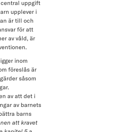
central uppgift
arn upplever i
an är till och
nsvar för att
er av våld, är
nventionen.
ligger inom
om föreslås är
åtgärder såsom
gar.
 av att det i
ngar av barnets
bättra barns
nen att kravet
a kapitel 5 a
.