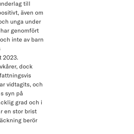
derlag till
ositivt, även om
 och unga under
 har genomfört
 och inte av barn
s
t 2023.
vkårer, dock
fattningsvis
 vidtagits, och
ns syn på
cklig grad och i
 en stor brist
räckning berör