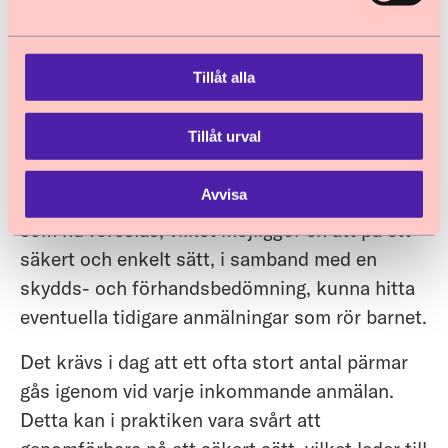
behandlingsinsatser för barn och i alla beslut
enligt LVU.
Tillåt alla
Mot bakgrund av socialnämndens särskilda
ansvar att skydda barn anser
Tillåt urval
Barnombudsmannen att det är
anmärkningsvärt att det inte redan i gällande
Avvisa
regelverk finns ett sådant undantag i SoLPuL
som nu föreslås, vilket möjliggör en att på ett
säkert och enkelt sätt, i samband med en
skydds- och förhandsbedömning, kunna hitta
eventuella tidigare anmälningar som rör barnet.
Det krävs i dag att ett ofta stort antal pärmar
gås igenom vid varje inkommande anmälan.
Detta kan i praktiken vara svårt att