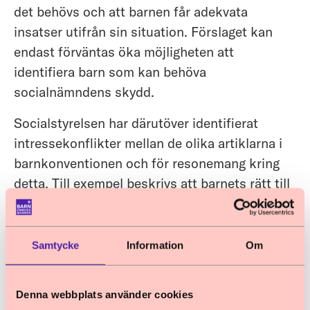
det behövs och att barnen får adekvata
insatser utifrån sin situation. Förslaget kan
endast förväntas öka möjligheten att
identifiera barn som kan behöva
socialnämndens skydd.
Socialstyrelsen har därutöver identifierat
intressekonflikter mellan de olika artiklarna i
barnkonventionen och för resonemang kring
detta. Till exempel beskrivs att barnets rätt till
skydd kan stå mot rätten till ett privat- och
familjeliv, och att barnets bästa måste
användas som vägledning när det uppstår
Samtycke
Information
Om
inbördes konflikter mellan de olika
rättigheterna i konventionen.
Denna webbplats använder cookies
Barnombudsmannen anser att rapporten har