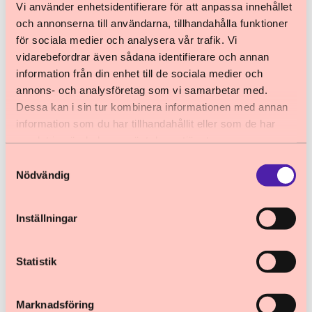
Vi använder enhetsidentifierare för att anpassa innehållet
ett tydligt barnrättsperspektiv och barnets
och annonserna till användarna, tillhandahålla funktioner
bästa är centralt i bedömningarna.
för sociala medier och analysera vår trafik. Vi
vidarebefordrar även sådana identifierare och annan
Barnombudsmannen tillstyrker förslaget i sin
information från din enhet till de sociala medier och
helhet.
annons- och analysföretag som vi samarbetar med.
Dessa kan i sin tur kombinera informationen med annan
Barnets rätt till överlevnad och
information som du har tillhandahållit eller som de har
samlat in när du har använt deras tjänster.
utveckling och rätten att
Samtyckesval
skyddas från alla former av
Nödvändig
våld och övergrepp
I både SoL och Lagen om vård av unga (LVU)
Inställningar
finns principen om barnets bästa inskriven.
Barnets bästa ska beaktas i alla ärenden som
Statistik
rör barn och vara avgörande vid beslut och
åtgärder som rör vård- eller
Marknadsföring