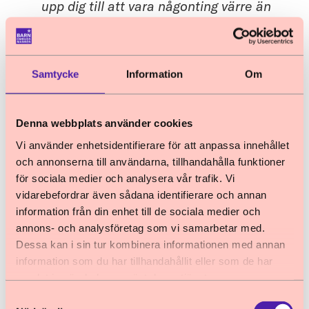
upp dig till att vara någonting värre än
vad du är.” (Kille)
"Det var jag som var problemet." (Kille)
Samtycke
Information
Om
Hela samhället måste kraftsamla för att
situationen för utsatta barn ska ändras.
Denna webbplats använder cookies
Möjligheterna för dem att komma till tals
Vi använder enhetsidentifierare för att anpassa innehållet
måste stärkas. Att ge Barnombudsmannen
och annonserna till användarna, tillhandahålla funktioner
bättre förutsättningar att genomföra sitt
för sociala medier och analysera vår trafik. Vi
viktiga uppdrag att som oberoende
vidarebefordrar även sådana identifierare och annan
ombudsman företräda barns och ungas
information från din enhet till de sociala medier och
rättigheter och driva på genomförandet av
annons- och analysföretag som vi samarbetar med.
Dessa kan i sin tur kombinera informationen med annan
barnkonventionen är ett viktigt steg.
information som du har tillhandahållit eller som de har
Barnombudsmannen behöver på samma sätt
samlat in när du har använt deras tjänster.
som barnombudsmannen i Norge fritt kunna
Samtyckesval
besöka institutioner för barn och ta del av