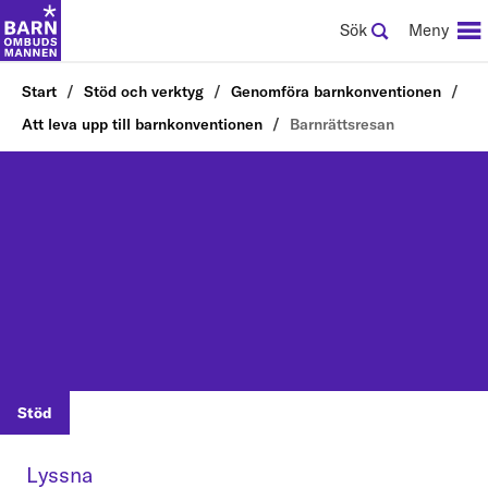
Sök
Meny
Start
Stöd och verktyg
Genomföra barnkonventionen
Att leva upp till barnkonventionen
Barnrättsresan
Stöd
Lyssna