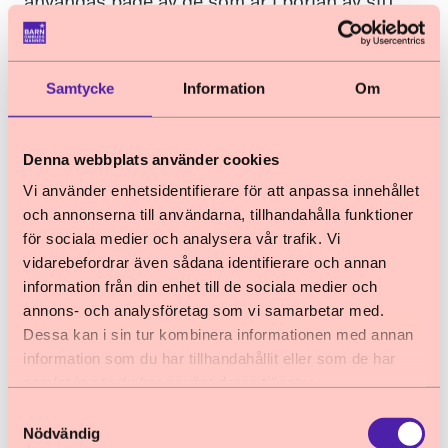
användas både av de som är i början av sitt
barnrättsarbete och för de som kommit lite
längre.
Samtycke
Information
Om
Alla resor ser olika ut. En del sker i en
kommun, andra i en region eller på en
myndighet. Några startar sin resa från början,
Denna webbplats använder cookies
andra har redan kommit en bra bit på väg.
Vi använder enhetsidentifierare för att anpassa innehållet
och annonserna till användarna, tillhandahålla funktioner
Vissa resor omfattar ett arbete utifrån hela
för sociala medier och analysera vår trafik. Vi
barnkonventionen, några berör delar eller
vidarebefordrar även sådana identifierare och annan
kanske endast ett perspektiv. Hur just er resa
information från din enhet till de sociala medier och
ser ut bestämmer ni själva.
annons- och analysföretag som vi samarbetar med.
Dessa kan i sin tur kombinera informationen med annan
information som du har tillhandahållit eller som de har
samlat in när du har använt deras tjänster.
Samtyckesval
Nödvändig
Starta Barnrättsresan