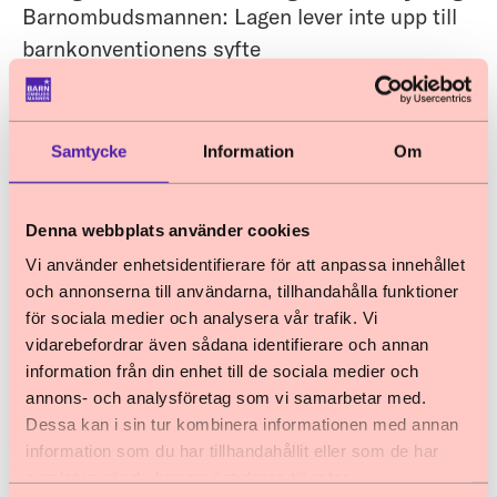
Barnombudsmannen: Lagen lever inte upp till
barnkonventionens syfte
Samtycke
Information
Om
14 september 2020
Debatt
Ska Sverige begränsa barns rätt till skydd?
Barnombudsmannen: Det vi hör från
Denna webbplats använder cookies
migrationskommittén gör oss oroliga
Vi använder enhetsidentifierare för att anpassa innehållet
och annonserna till användarna, tillhandahålla funktioner
för sociala medier och analysera vår trafik. Vi
vidarebefordrar även sådana identifierare och annan
25 mars 2020
Debatt
information från din enhet till de sociala medier och
Föräldrarätten i vårt land måste begränsas
annons- och analysföretag som vi samarbetar med.
Barnombudsmannen: Barn kränks, far illa –
Dessa kan i sin tur kombinera informationen med annan
och i värsta fall dör
information som du har tillhandahållit eller som de har
samlat in när du har använt deras tjänster.