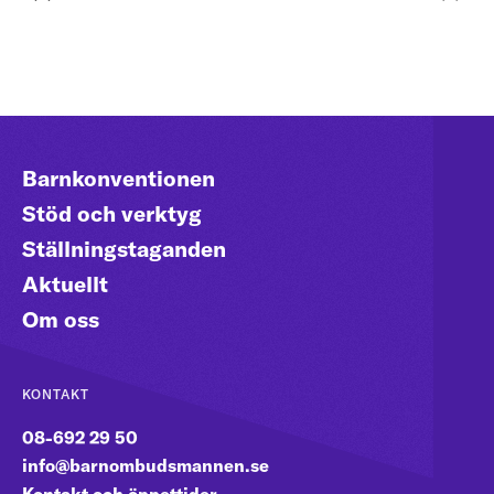
Gå till första sidan
sida
sida
Gå til
Barnkonventionen
Stöd och verktyg
Ställningstaganden
Aktuellt
Om oss
KONTAKT
08-692 29 50
info@barnombudsmannen.se
Kontakt och öppettider