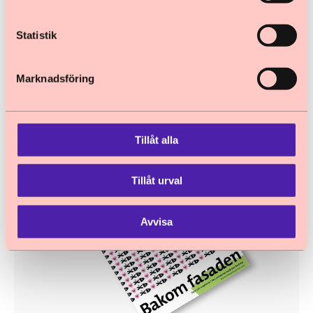
2012
Årsrapport
Signaler
Statistik
Våld i nära relationer. Barn och ungdomar
berättar.
Marknadsföring
Tillåt alla
Tillåt urval
Avvisa