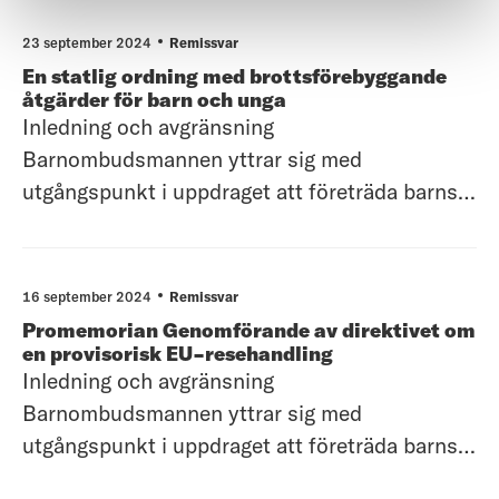
Allmänt Barnombudsmannen välkomnar
åtgärder som syftar till att gynna barns fritid
23 september 2024
Remissvar
och hälsa. Statligt stöd för barns frit
En statlig ordning med brottsförebyggande
åtgärder för barn och unga
Inledning och avgränsning
Barnombudsmannen yttrar sig med
utgångspunkt i uppdraget att företräda barns
och ungas rättigheter utifrån FN:s konvention
om barnets rättigheter (barnkonventionen).
Barnombudsmannen avgränsar sitt yttrande till
16 september 2024
Remissvar
i huvudsak övergripande synpunkter.
Promemorian Genomförande av direktivet om
Barnombudsmannens inställn
en provisorisk EU-resehandling
Inledning och avgränsning
Barnombudsmannen yttrar sig med
utgångspunkt i uppdraget att företräda barns
och ungas rättigheter utifrån FN:s konvention