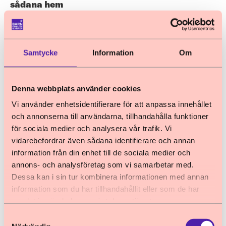
sådana hem
Barnombudsmannen yttrar sig med
utgångspunkt i uppdraget att företräda barns
och ungas rättigheter utifrån FN:s konvention
Samtycke
Information
Om
om barnets rättigheter. Barnombudsmannen
har inte några synpunkter på de tillägg som
föreslås till föreskrifterna.
Denna webbplats använder cookies
21 oktober 2024
Remissvar
Barnombudsmannen vill dock hänvisa till
Vi använder enhetsidentifierare för att anpassa innehållet
Kompletterande förslag med anledning av en
och annonserna till användarna, tillhandahålla funktioner
synpunkterna som
ny förverkandelagstiftning
för sociala medier och analysera vår trafik. Vi
Inledning och avgränsning
vidarebefordrar även sådana identifierare och annan
Barnombudsmannen yttrar sig med
information från din enhet till de sociala medier och
utgångspunkt i uppdraget att företräda barns
annons- och analysföretag som vi samarbetar med.
och ungas rättigheter utifrån FN:s konvention
Dessa kan i sin tur kombinera informationen med annan
om barnets rättigheter (barnkonventionen).
information som du har tillhandahållit eller som de har
samlat in när du har använt deras tjänster.
Barnombudsmannen avgränsar sitt yttrande till
14 oktober 2024
Remissvar
Samtyckesval
övergripande synpunkter samt synpunkter på
Remiss av Promemoria Indragna eller