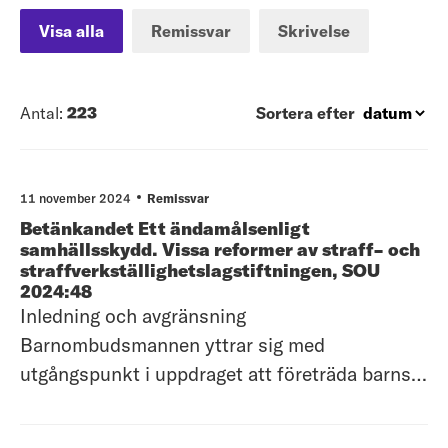
Visa alla
Remissvar
Skrivelse
Antal:
223
Sortera efter
11 november 2024
Remissvar
Betänkandet Ett ändamålsenligt
samhällsskydd. Vissa reformer av straff- och
straffverkställighetslagstiftningen, SOU
2024:48
Inledning och avgränsning
Barnombudsmannen yttrar sig med
utgångspunkt i uppdraget att företräda barns
och ungas rättigheter utifrån FN:s konvention
om barnets rättigheter (barnkonventionen).