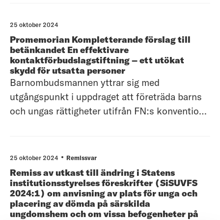
(barnkonventionen) som sedan 1 januari
2020 är lag.Barnombudsmannen avgränsar
25 oktober 2024
sitt yttrande till övergripande synpunkter.
Promemorian Kompletterande förslag till
Övergrip
betänkandet En effektivare
kontaktförbudslagstiftning – ett utökat
skydd för utsatta personer
Barnombudsmannen yttrar sig med
utgångspunkt i uppdraget att företräda barns
och ungas rättigheter utifrån FN:s konvention
om barnets rättigheter. Som framgår i svaret
avseende förslagen i betänkandet En
effektivare kontaktförbudslagstiftning – ett
25 oktober 2024
Remissvar
utökat skydd för utsatta personer (SOU
Remiss av utkast till ändring i Statens
2024:13)
institutionsstyrelses föreskrifter (SiSUVFS
2024:1) om anvisning av plats för unga och
placering av dömda på särskilda
ungdomshem och om vissa befogenheter på