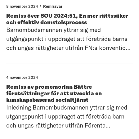
Barnombudsmannen avgränsar sitt yttrande till
8 november 2024
Remissvar
i huvudsak övergripande synpunkter. Allmänt
Remiss över SOU 2024:51, En mer rättssäker
om det barnrätt
och effektiv domstolsprocess
Barnombudsmannen yttrar sig med
utgångspunkt i uppdraget att företräda barns
och ungas rättigheter utifrån FN:s konvention
om barnets rättigheter
(barnkonventionen). Yttrandet avgränsas till
övergripande synpunkter. Bedömningar av
4 november 2024
konsekvenser för barn och barns rättigheter
Remiss av promemorian Bättre
saknas även i slutbetänk
förutsättningar för att utveckla en
kunskapsbaserad socialtjänst
Inledning Barnombudsmannen yttrar sig med
utgångspunkt i uppdraget att företräda barn
och ungas rättigheter utifrån Förenta
nationernas konvention om barnets rättigheter