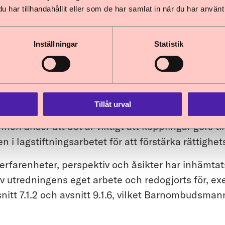
ventionens artiklar och rättigheter tas upp uttryc
har tillhandahållit eller som de har samlat in när du har använt 
d annat i avsnitt 3.2.5, avsnitt 4.1.2 och avsnitt 1
n välkomnar att utredningen vid flera tillfäll
Inställningar
Statistik
förslag återkommer till principen om barnets bäs
ll delaktighet (artikel 12). Regeringen har i proposi
 barnkonventionen lyft fram att förarbeten till oli
över ett djupare resonemang och motiveringar run
Tillåt urval
ns bestämmelser som stöd till rättstillämparen.
 anser att det är viktigt att kopplingar görs til
 i lagstiftningsarbetet för att förstärka rättighet
rfarenheter, perspektiv och åsikter har inhämtats
 av utredningens eget arbete och redogjorts för, ex
vsnitt 7.1.2 och avsnitt 9.1.6, vilket Barnombudsm