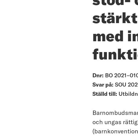
stärkt
med in
funkt
Dnr:
BO 2021–01
Svar på:
SOU 2021
Ställd till:
Utbild
Barnombudsmanne
och ungas rättig
(barnkonvention