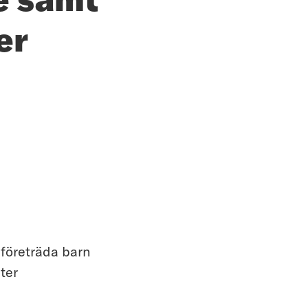
er
företräda barn
ter