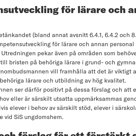
sutveckling för lärare och 
 betänkandet (bland annat avsnitt 6.4.1, 6.4.2 och 
ompetensutveckling för lärare och annan personal 
 Utredningen pekar även på områden som behöver
ill bristen på behöriga lärare i grund- och gymna
rnombudsmannen vill framhålla att det är viktigt at
behöriga lärare och utbildning av hög kvalitet.
n ser därför positivt på dessa förslag och att 
ehov eller är särskilt utsatta uppmärksammas ge
vis elever i behov av särskilt stöd, elever i särsko
de vid SiS ungdomshem.
och förslag för ett förstärkt 