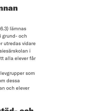
annan
8.6.3) lämnas
i grund- och
 utredas vidare
siesärskolan i
t alla elever får
elevgrupper som
nom dessa
lan och elever
stöd- och