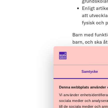
grundskolan 
Enligt arti
att utveckla
fysisk och 
Barn med funkti
barn, och ska åt
med barnkonvent
yttrat sig om rä
Barnrättskommitt
kommunikationsh
Samtycke
barn med nedsat
behöva särskilt 
Denna webbplats använder 
undervisningsma
Vi använder enhetsidentifierar
utbildning för 
sociala medier och analysera 
till de sociala medier och a