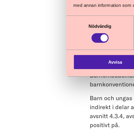
Några av barnkon
med annan information som du 
betänkandet, blan
Samtyckesval
Barnombudsmanne
Nödvändig
bedömningar och 
och barns rätt ti
inkorporering av
regleringar beh
Avvisa
barnkonventione
Barnombudsmannen
barnkonventionen
Barn och ungas e
indirekt i delar
avsnitt 4.3.4, a
positivt på.