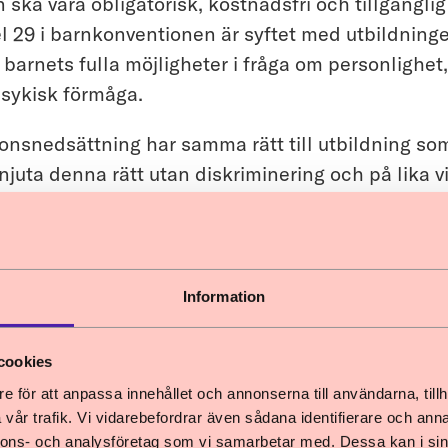
ska vara obligatorisk, kostnadsfri och tillgänglig 
kel 29 i barnkonventionen är syftet med utbildnin
 barnets fulla möjligheter i fråga om personlighet
psykisk förmåga.
onsnedsättning har samma rätt till utbildning so
njuta denna rätt utan diskriminering och på lika vil
ionen. FN:s barnrättskommitté har i sina allm
tten till utbildning för barn med funktionsnedsättn
én har framhållit att alla skolor bör vara fria frå
inder och från fysiska hinder som begränsar till
Information
t rörlighet och att många barn med funktionsne
stöd, t.ex. av lärare med särskild utbildning eller
cookies
terial. Målet bör enligt barnrättskommittén vara
e för att anpassa innehållet och annonserna till användarna, tillh
barn med funktionsnedsättning.
vår trafik. Vi vidarebefordrar även sådana identifierare och anna
nnons- och analysföretag som vi samarbetar med. Dessa kan i sin