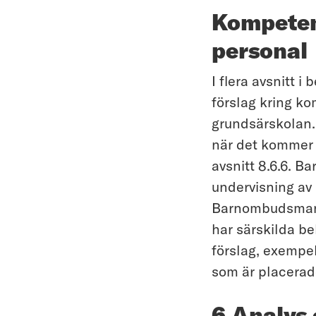
Kompeten
personal
I flera avsnitt i
förslag kring k
grundsärskolan.
när det kommer t
avsnitt 8.6.6. Ba
undervisning av 
Barnombudsmanne
har särskilda b
förslag, exempel
som är placera
6 Analys 