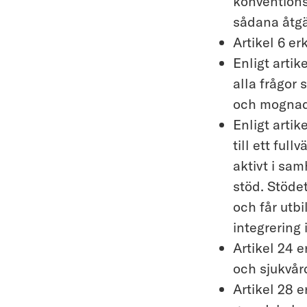
konventionss
sådana åtgä
Artikel 6 er
Enligt artik
alla frågor 
och mognad
Enligt artik
till ett ful
aktivt i sam
stöd. Stödet
och får utbi
integrering 
Artikel 24 e
och sjukvård
Artikel 28 e