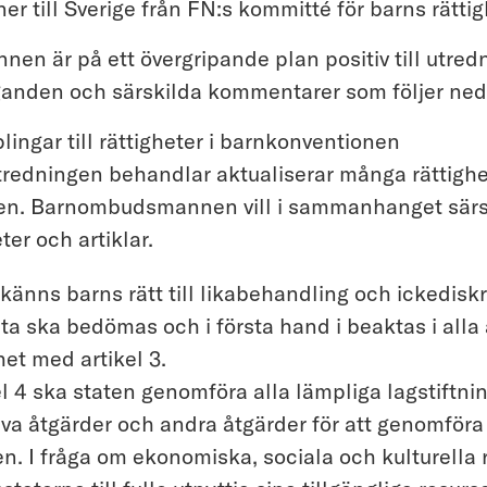
 till Sverige från FN:s kommitté för barns rättig
n är på ett övergripande plan positiv till utredn
ganden och särskilda kommentarer som följer ned
lingar till rättigheter i barnkonventionen
tredningen behandlar aktualiserar många rättighet
n. Barnombudsmannen vill i sammanhanget särski
ter och artiklar.
erkänns barns rätt till likabehandling och ickedisk
ta ska bedömas och i första hand i beaktas i alla
het med artikel 3.
el 4 ska staten genomföra alla lämpliga lagstiftni
iva åtgärder och andra åtgärder för att genomföra 
n. I fråga om ekonomiska, sociala och kulturella 