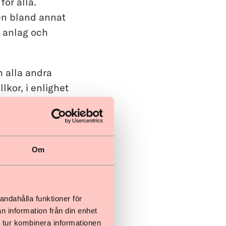
för alla.
gen bland annat
, anlag och
m alla andra
lkor, i enlighet
änna kommentarer
ing.
n
gängligheten för
Om
dsättning kan
 genom särskilt
 en inkluderande
andahålla funktioner för
n information från din enhet
 tur kombinera informationen