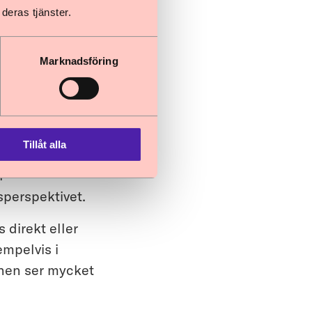
kligen i
deras tjänster.
4.7.
en i samband med
Marknadsföring
ta (artikel 3)
tionen till
ka lagar och
t
Tillåt alla
l
sperspektivet.
 direkt eller
empelvis i
annen ser mycket