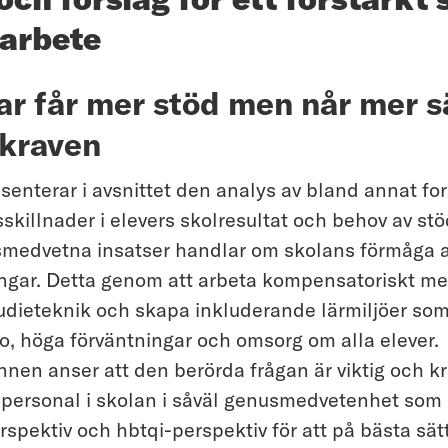
oarbete
kar får mer stöd men når mer s
kraven
senterar i avsnittet den analys av bland annat f
sskillnader i elevers skolresultat och behov av st
usmedvetna insatser handlar om skolans förmåga a
ningar. Detta genom att arbeta kompensatoriskt me
udieteknik och skapa inkluderande lärmiljöer som
ro, höga förväntningar och omsorg om alla elever.
n anser att den berörda frågan är viktig och kr
 personal i skolan i såväl genusmedvetenhet som
spektiv och hbtqi-perspektiv för att på bästa sät