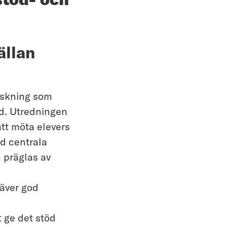
ällan
orskning som
öd. Utredningen
tt möta elevers
d centrala
 präglas av
äver god
t ge det stöd