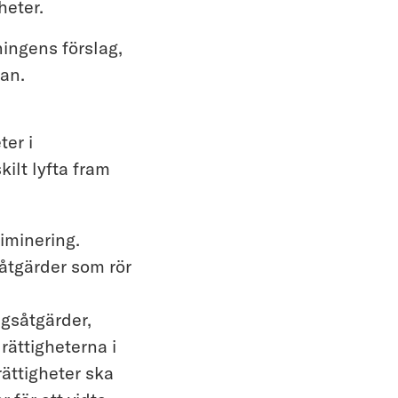
heter.
ingens förslag,
an.
er i
lt lyfta fram
riminering.
 åtgärder som rör
ngsåtgärder,
rättigheterna i
rättigheter ska