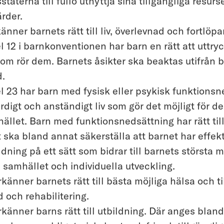
taterna till fullo utnyttja sina tillgängliga resurse
rder.
känner barnets rätt till liv, överlevnad och fortlöp
el 12 i barnkonventionen har barn en rätt att uttryc
som rör dem. Barnets åsikter ska beaktas utifrån 
.
el 23 har barn med fysisk eller psykisk funktionsn
lvärdigt och anständigt liv som gör det möjligt för d
hället. Barn med funktionsnedsättning har rätt till
 ska bland annat säkerställa att barnet har effektiv
ldning på ett sätt som bidrar till barnets största m
i samhället och individuella utveckling.
rkänner barnets rätt till bästa möjliga hälsa och ti
 och rehabilitering.
rkänner barns rätt till utbildning. Där anges blan