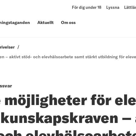
För dig under 18
Lyssna
Lättlä
lningstaganden
Aktuellt
Om oss
rivelser
en – aktivt stöd- och elevhälsoarbete samt stärkt utbildning för elev
ssvar
 möjligheter för el
 kunskapskraven – 
och elevhälsoarbet