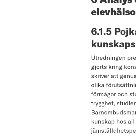
elevhäls
6.1.5 Poj
kunskaps
Utredningen pre
gjorts kring kön
skriver att gen
olika förutsätt
förmågor och st
trygghet, studie
Barnombudsmanne
kunskap hos all
jämställdhetsper