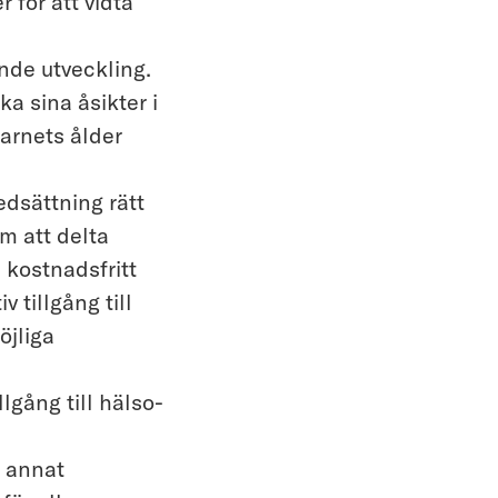
r för att vidta
ande utveckling.
ka sina åsikter i
barnets ålder
edsättning rätt
em att delta
 kostnadsfritt
 tillgång till
öjliga
llgång till hälso-
d annat