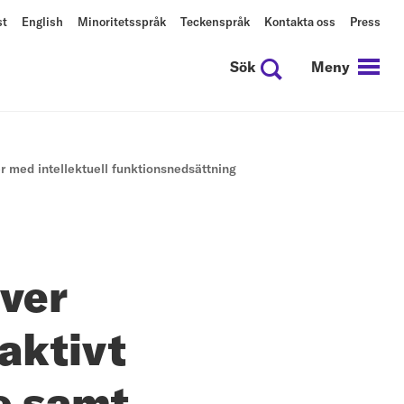
st
English
Minoritetsspråk
Teckenspråk
Kontakta oss
Press
Sök
Meny
er med intellektuell funktionsnedsättning
ever
aktivt
e samt