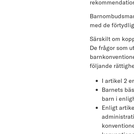
rekommendationer
Barnombudsmanne
med de förtydli
Särskilt om kopp
De frågor som u
barnkonventione
följande rättighe
I artikel 2 
Barnets bäs
barn i enlig
Enligt artik
administrat
konventione