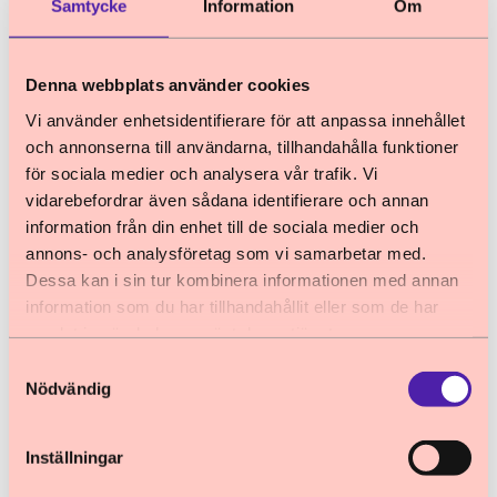
Samtycke
Information
Om
i övrigt är det svårt att ta ställning till hur
nivåindelningen fungerar och hur bedömningen
Denna webbplats använder cookies
ska göras av var ett barn ska vara placerat.
Enligt Barnombudsmannen finns det ur ett
Vi använder enhetsidentifierare för att anpassa innehållet
och annonserna till användarna, tillhandahålla funktioner
rättssäkerhetsperspektiv tveksamheter kring
för sociala medier och analysera vår trafik. Vi
att hänga upp de åtgärder som utredaren
vidarebefordrar även sådana identifierare och annan
föreslår på någonting som inte regleras i
information från din enhet till de sociala medier och
författning.
annons- och analysföretag som vi samarbetar med.
Dessa kan i sin tur kombinera informationen med annan
För att den föreslagna ordningen ska vara
information som du har tillhandahållit eller som de har
rättssäker måste vidare kunna garanteras att
samlat in när du har använt deras tjänster.
barn som vårdas med stöd av LVU inte på
Samtyckesval
Nödvändig
grund av exempelvis platsbrist placeras i en
högre säkerhetsklass än vad som är motiverat
Inställningar
för varje enskilt barn. Vilken säkerhetsklass
barnet ska vara placerad i måste dessutom