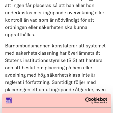
att ingen får placeras så att han eller hon
underkastas mer ingripande övervakning eller
kontroll än vad som är nödvändigt för att
ordningen eller säkerheten ska kunna
upprätthållas.
Barnombudsmannen konstaterar att systemet
med säkerhetsklassning har överlämnats åt
Statens institutionsstyrelse (SiS) att hantera
och att beslut om placering på hem eller
avdelning med hög säkerhetsklass inte är
reglerat i författning. Samtidigt följer med
placeringen ett antal ingripande åtgärder, även
utöver de som nu är i fråga. Utredaren föreslår
att det i lag anges att placeringen inte får vara
mer ingripande än vad som är nödvändigt, men