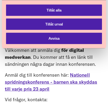
rapportpresentationer, anföranden från våra
medverkande statsråd och eftermiddagens
Tillåt alla
panelsamtal.
Tillåt urval
Ladda ned programmet här
Avvisa
Anmälan
Välkommen att anmäla dig
för digital
medverkan
. Du kommer att få en länk till
sändningen några dagar innan konferensen.
Anmäl dig till konferensen här:
Nationell
spridningskonferens - barnen ska skyddas
till varje pris 23 april
Vid frågor, kontakta: