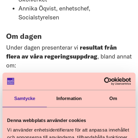
Annika Öqvist, enhetschef,
Socialstyrelsen
Om dagen
Under dagen presenterar vi
resultat från
flera av våra regeringsuppdrag
, bland annat
om:
”Det var som att leva i ett fängelse.
Jag kunde knappt andas”
– om
hedersrelaterat våld och förtryck mot barn
Samtycke
Information
Om
och unga, barnäktenskap,
tvångsäktenskap och könsstympning av
Denna webbplats använder cookies
flickor.
Vi använder enhetsidentifierare för att anpassa innehållet
”I alla fall, det var normalt i min värld
”
och annonserna till användarna, tillhandahålla funktioner