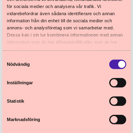
- om barns och ungas våldsutsatthet och
för sociala medier och analysera vår trafik. Vi
uppväxtvillkor, samt dess konsekvenser
vidarebefordrar även sådana identifierare och annan
information från din enhet till de sociala medier och
och samband med kriminalitet.
annons- och analysföretag som vi samarbetar med.
”Tro på oss när vi väl vågar berätta”
-
Dessa kan i sin tur kombinera informationen med annan
Om brister i samhällets skyddsnät, samt
information som du har tillhandahållit eller som de har
förslag på konkreta åtgärder.
samlat in när du har använt deras tjänster.
”Men det är inget som jag har berättat
Samtyckesval
för någon”
- Om kontaktvägar för barn
Nödvändig
som utsatts för sexuellt våld, sexuell
exploatering och våld i ungas
Inställningar
partnerrelationer.
Statistik
Program
Nu finns det fullständiga programmet för den
Marknadsföring
23 april tillgängligt. Ta del av hålltider för