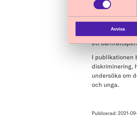
Om publi
Så kan revision
Avvisa
som ger informat
ett barnrättsper
I publikationen 
diskriminering, 
undersöka om de
och unga.
Publicerad: 2021-09