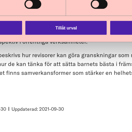
kationen
en granska efterlevnaden av barnkonventionen är 
Tillåt urval
ion till revisorerna om hur revisionen kan granska
spektiv i offentliga verksamheter.
beskrivs hur revisorer kan göra granskningar som
hur de kan tänka för att sätta barnets bästa i fr
t finns samverkansformer som stärker en helhet
-30
Uppdaterad: 2021-09-30