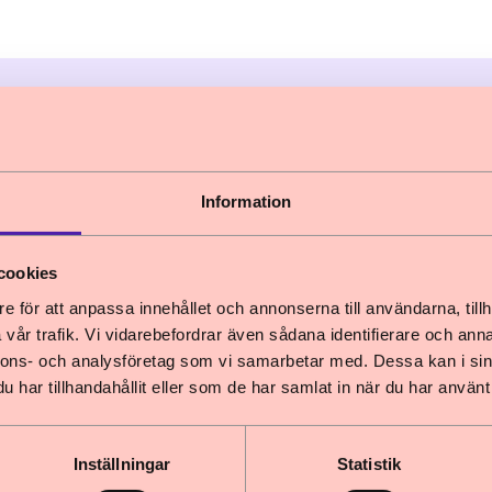
Så kan revisionen granska
efterlevnaden av barnkonven
Information
Lyssna
cookies
e för att anpassa innehållet och annonserna till användarna, tillh
Ladda ner
(
4,2 MB
, PDF
)
vår trafik. Vi vidarebefordrar även sådana identifierare och anna
nnons- och analysföretag som vi samarbetar med. Dessa kan i sin
har tillhandahållit eller som de har samlat in när du har använt 
Inställningar
Statistik