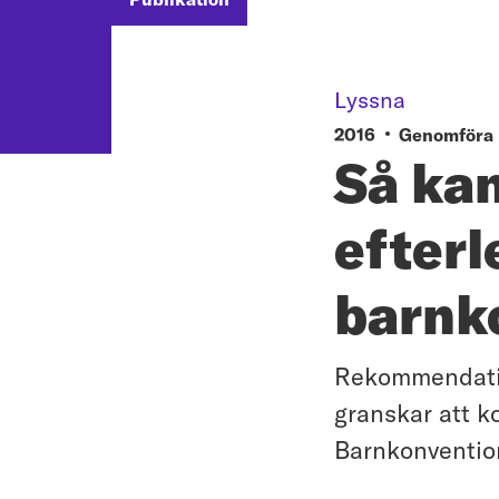
Lyssna
2016
Genomföra 
Så kan
efter
barnk
Rekommendatio
granskar att k
Barnkonventio