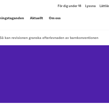
För dig under 18
Lyssna
Lättlä
lningstaganden
Aktuellt
Om oss
Så kan revisionen granska efterlevnaden av barnkonventionen