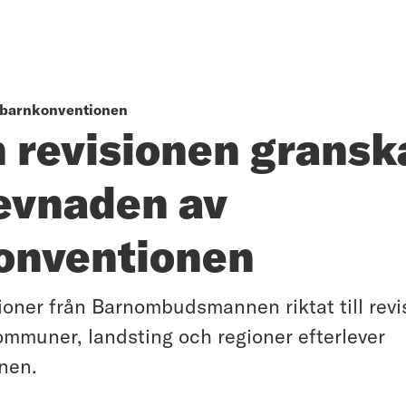
barnkonventionen
 revisionen gransk
levnaden av
onventionen
ner från Barnombudsmannen riktat till revi
ommuner, landsting och regioner efterlever
nen.