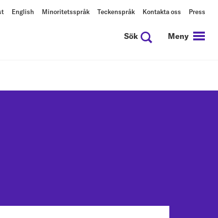
st
English
Minoritetsspråk
Teckenspråk
Kontakta oss
Press
Sök
Meny