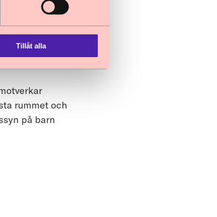
en fördjupning
Tillåt alla
 för att stärka
 motverkar
ämsta rummet och
ssyn på barn