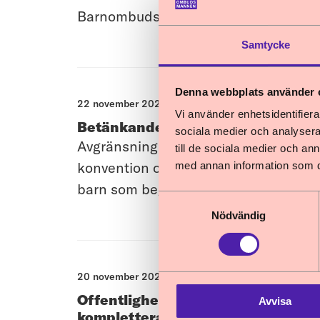
Barnombudsmannen tillstyrker utredni
Samtycke
Denna webbplats använder 
22 november 2024
Vi använder enhetsidentifierar
Betänkandet Skärpta regler om u
sociala medier och analysera 
Avgränsning Barnombudsmannen yttrar
till de sociala medier och a
konvention om barnets rättigheter (b
med annan information som du 
barn som begår brott gäller varje b
Samtyckesval
Nödvändig
20 november 2024
Offentlighetsprincipen eller insy
Avvisa
kompletterande promemorian Offen