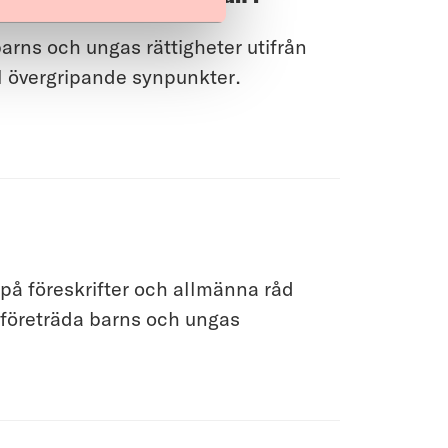
rns och ungas rättigheter utifrån
ll övergripande synpunkter.
å föreskrifter och allmänna råd
företräda barns och ungas