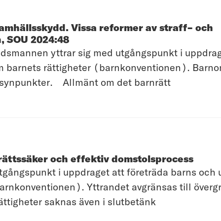
mhällsskydd. Vissa reformer av straff- och
n, SOU 2024:48
smannen yttrar sig med utgångspunkt i uppdrage
 om barnets rättigheter (barnkonventionen). Bar
e synpunkter. Allmänt om det barnrätt
rättssäker och effektiv domstolsprocess
ångspunkt i uppdraget att företräda barns och un
barnkonventionen). Yttrandet avgränsas till öve
ättigheter saknas även i slutbetänk