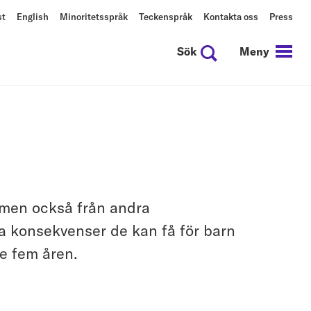
st
English
Minoritetsspråk
Teckenspråk
Kontakta oss
Press
Sök
Meny
 men också från andra
lka konsekvenser de kan få för barn
te fem åren.