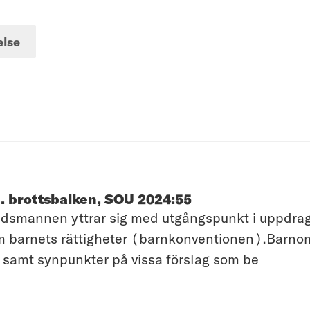
else
. brottsbalken, SOU 2024:55
smannen yttrar sig med utgångspunkt i uppdrage
 om barnets rättigheter (barnkonventionen).Barn
r samt synpunkter på vissa förslag som be