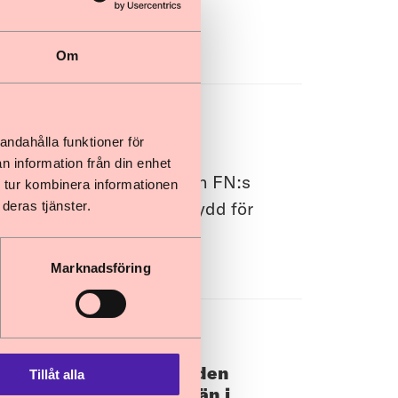
Om
andahålla funktioner för
unga SOU 2024:39
n information från din enhet
barns rättigheter utifrån FN:s
 tur kombinera informationen
ionen uppställer till skydd för
deras tjänster.
Marknadsföring
 inom skolväsendet och den
Tillåt alla
indre enskilda huvudmän i