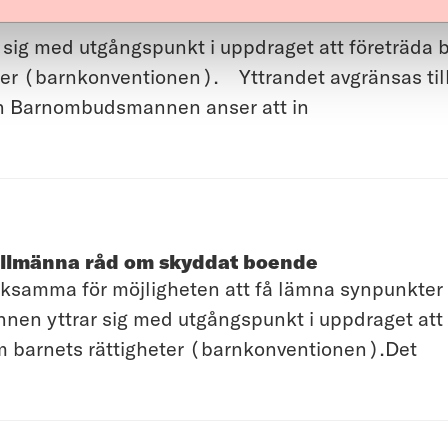
g med utgångspunkt i uppdraget att företräda ba
ter (barnkonventionen). Yttrandet avgränsas ti
gen Barnombudsmannen anser att in
 allmänna råd om skyddat boende
amma för möjligheten att få lämna synpunkter p
n yttrar sig med utgångspunkt i uppdraget att 
om barnets rättigheter (barnkonventionen).Det