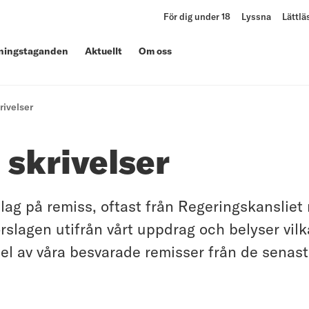
För dig under 18
Lyssna
Lättlä
lningstaganden
Aktuellt
Om oss
rivelser
 skrivelser
ag på remiss, oftast från Regeringskansliet
 förslagen utifrån vårt uppdrag och belyser vi
el av våra besvarade remisser från de senas