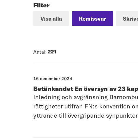
Filter
Visa alla
Remissvar
Skriv
Antal:
221
16 december 2024
Betänkandet En översyn av 23 kap
Inledning och avgränsning Barnombud
rättigheter utifrån FN:s konvention
yttrande till övergripande synpunkte