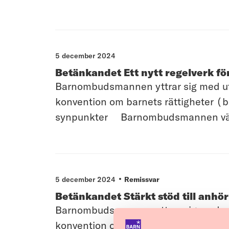
5 december 2024
Betänkandet Ett nytt regelverk fö
Barnombudsmannen yttrar sig med utg
konvention om barnets rättigheter (b
synpunkter Barnombudsmannen välko
5 december 2024
Remissvar
Betänkandet Stärkt stöd till anhör
Barnombudsmannen yttrar sig med utg
konvention om barnets rättigheter (b