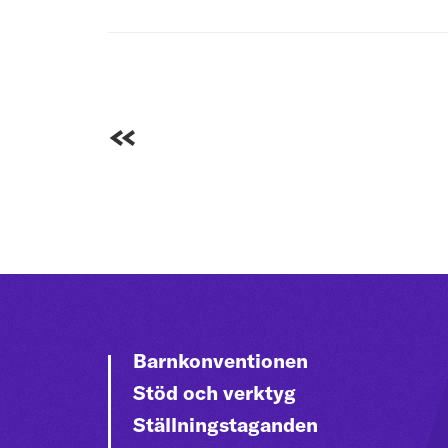
Gå till första sidan
Barnkonventionen
Stöd och verktyg
Ställningstaganden