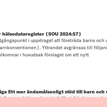
r hälsodataregister (SOU 2024:57)
ångspunkt i uppdraget att företräda barns och un
arnkonventionen). Yttrandet avgränsas till följa
mnar i huvudsak förslaget om ett nytt
iga Ett mer ändamålsenligt stöd till barn oc
ångspunkt i uppdraget att företräda barns och un
arnkonventionen). Yttrandet avgränsas till följa