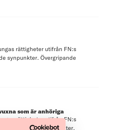
gas rättigheter utifrån FN:s
nde synpunkter. Övergripande
h vuxna som är anhöriga
gas rättigheter utifrån FN:s
nde övergripande synpunkter.