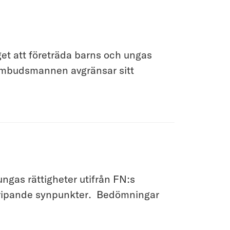
t att företräda barns och ungas
nombudsmannen avgränsar sitt
gas rättigheter utifrån FN:s
rgripande synpunkter. Bedömningar