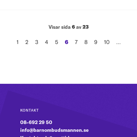
Visar sida
6
av
23
1
2
3
4
5
6
7
8
9
10
…
sida
sida
sida
sida
sida
sida
sida
sida
sida
sida
KONTAKT
08-692 29 50
info@barnombudsmannen.se