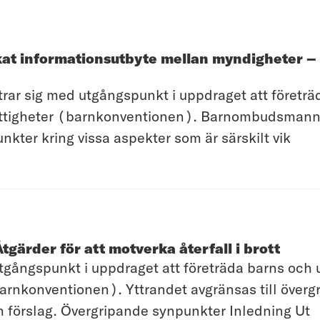
at informationsutbyte mellan myndigheter –
 sig med utgångspunkt i uppdraget att företräd
ättigheter (barnkonventionen). Barnombudsmannen 
ter kring vissa aspekter som är särskilt vik
Åtgärder för att motverka återfall i brott
ångspunkt i uppdraget att företräda barns och un
arnkonventionen). Yttrandet avgränsas till över
 förslag. Övergripande synpunkter Inledning Ut