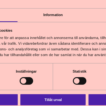
ngens förslag om stärkt stöd till anhör
Information
cookies
e för att anpassa innehållet och annonserna till användarna, tillh
ngdomsövervakning och straffreduktion för 
vår trafik. Vi vidarebefordrar även sådana identifierare och anna
 sig med utgångspunkt i uppdraget att företräda 
nnons- och analysföretag som vi samarbetar med. Dessa kan i sin
arnkonventionen). De rättigheter som barnkonvent
har tillhandahållit eller som de har samlat in när du har använt 
arn under 18 år. När Barnombudsmann
Inställningar
Statistik
nslag - Allmänhetens insyn i enskilda aktörer
Tillåt urval
tlighetsprincipen med lättnadsregler för m