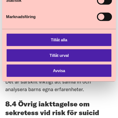
Statistik
Barnombudsmannen framhåller att de analyser
som utredningen föreslår ska göras bör
Marknadsföring
uppmärksamma suicid och suicidförsök bland
barn särskilt, samt ta till hänsyn olika grupper
av barns situationer. Aktuella grupper kan t.ex.
Tillåt alla
vara barn med en hbtqi-identitet eller en
funktionedsättning, barn i samhällets vård,
Tillåt urval
barn som är anhöriga, barn i migration eller
barn som är våldsutsatta, inklusive barn som
Avvisa
är utsatta för hedersrelaterat våld och förtryck.
Det är särskilt viktigt att samla in och
analysera barns egna erfarenheter.
8.4 Övrig iakttagelse om
sekretess vid risk för suicid