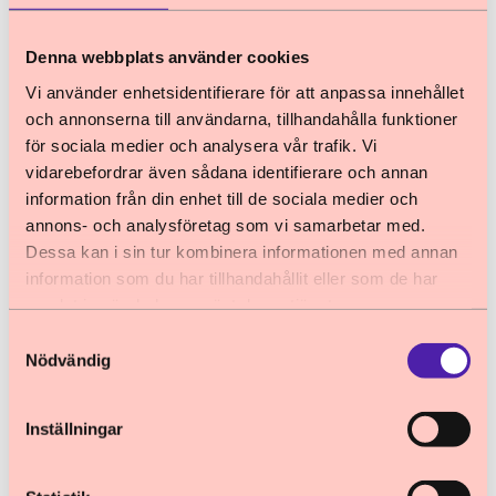
Barnombudsmannen välkomnar särskilt att
utredningen föreslår arbete med
Denna webbplats använder cookies
referensgrupper med barn för att fånga upp
Vi använder enhetsidentifierare för att anpassa innehållet
barns perspektiv på systembrister och -
och annonserna till användarna, tillhandahålla funktioner
möjligheter. Detta stärker barns rättigheter
för sociala medier och analysera vår trafik. Vi
vidarebefordrar även sådana identifierare och annan
enligt artikel 12.
information från din enhet till de sociala medier och
annons- och analysföretag som vi samarbetar med.
8.2.1 Kunskapshöjande
Dessa kan i sin tur kombinera informationen med annan
insatser från Socialstyrelsen
information som du har tillhandahållit eller som de har
samlat in när du har använt deras tjänster.
Barnombudsmannen framhåller att de
Samtyckesval
kunskapshöjande insatser som utredningen
Nödvändig
föreslår bör inkludera särskilda råd när det
gäller suicid bland barn.
Inställningar
8.2.2 Nya uppdrag till IVO