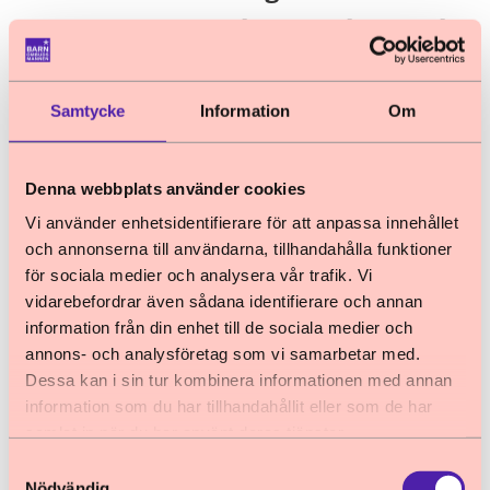
7.3.1 Ungdomsreduktion även vid allvarlig
brottslighet
Barnombudsmannen delar utredningens
Samtycke
Information
Om
bedömning att ungdomsreduktionen inte bör
avskaffas helt för lagöverträdare i
åldersgruppen 15–17 år ens vid allvarlig
Denna webbplats använder cookies
brottslighet. Att på detta sätt avskaffa
Vi använder enhetsidentifierare för att anpassa innehållet
ungdomsreduktionen för barn skulle gå emot
och annonserna till användarna, tillhandahålla funktioner
för sociala medier och analysera vår trafik. Vi
grundprincipen om barnets bästa i artikel 3 i
vidarebefordrar även sådana identifierare och annan
barnkonventionen.
information från din enhet till de sociala medier och
annons- och analysföretag som vi samarbetar med.
7.3.3 En schematisk lagregel bör inte
Dessa kan i sin tur kombinera informationen med annan
införas
information som du har tillhandahållit eller som de har
samlat in när du har använt deras tjänster.
Barnombudsmannen anser att ramarna för
Samtyckesval
ungdomsreduktionen i åldern 15-17 år ska
Nödvändig