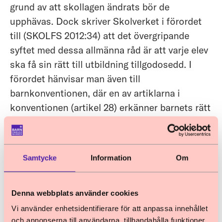
grund av att skollagen ändrats bör de
upphävas. Dock skriver Skolverket i förordet
till (SKOLFS 2012:34) att det övergripande
syftet med dessa allmänna råd är att varje elev
ska få sin rätt till utbildning tillgodosedd. I
förordet hänvisar man även till
barnkonventionen, där en av artiklarna i
konventionen (artikel 28) erkänner barnets rätt
till utbildning. Länderna som undertecknat
barnkonventionen åtar sig bl.a. att särskilt
vidta åtgärder för att uppmuntra regelbunden
Samtycke
Information
Om
närvaro i skolan och minska antalet
studieavbrott.
Denna webbplats använder cookies
Trots att de allmänna råden inte anses fylla
Vi använder enhetsidentifierare för att anpassa innehållet
någon funktion efter att ny lagstiftning trätt i
och annonserna till användarna, tillhandahålla funktioner