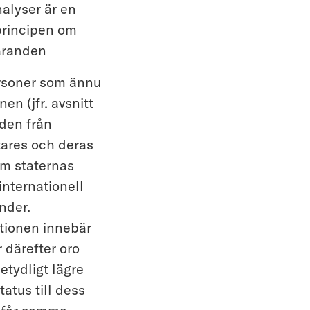
alyser är en
 principen om
faranden
rsoner som ännu
en (jfr. avsnitt
den från
tares och deras
m staternas
internationell
nder.
ntionen innebär
 därefter oro
etydligt lägre
atus till dess