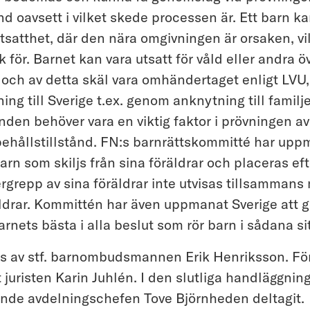
nd oavsett i vilket skede processen är. Ett barn ka
utsatthet, där den nära omgivningen är orsaken, vi
k för. Barnet kan vara utsatt för våld eller andra 
och av detta skäl vara omhändertaget enligt LVU,
ing till Sverige t.ex. genom anknytning till famil
den behöver vara en viktig faktor i prövningen a
hållstillstånd. FN:s barnrättskommitté har uppm
arn som skiljs från sina föräldrar och placeras eft
vergrepp av sina föräldrar inte utvisas tillsammans
drar. Kommittén har även uppmanat Sverige att g
nets bästa i alla beslut som rör barn i sådana s
ats av stf. barnombudsmannen Erik Henriksson. Fö
t juristen Karin Juhlén. I den slutliga handläggni
ande avdelningschefen Tove Björnheden deltagit.