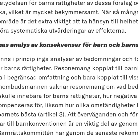
ydelsen för barns rättigheter av dessa förslag o
cka, vilket är mycket bekymmersamt. När så många 
råde är det extra viktigt att ta hänsyn till helhe
göra systematiska utvärderingar av effekterna.
aknas analys av konsekvenser för barn och bar
inns i princip inga analyser av bedömningar och f
r barns rättigheter. Resonemang kopplat till bar
 i begränsad omfattning och bara kopplat till v
arnombudsmannen saknar resonemang om vad be
skulle innebära för barns rättigheter, hur negativa
ompenseras för, liksom hur olika omständigheter h
 barnets bästa (artikel 3). Att överväganden och fö
ar till barnkonventionen är en viktig del av geno
 Barnrättskommittén har genom de senaste reko