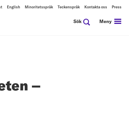
st
English
Minoritetsspråk
Teckenspråk
Kontakta oss
Press
Sök
Meny
heten –