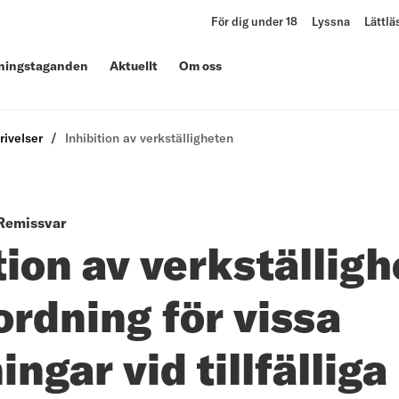
För dig under 18
Lyssna
Lättlä
lningstaganden
Aktuellt
Om oss
rivelser
Inhibition av verkställigheten
Remissvar
tion av verkställig
ordning för vissa
ingar vid tillfälliga