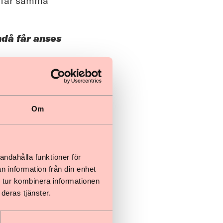
n får samma
då får anses
lemmar till
, se avsnitt
ig till grov
Om
etta får antas
ålla att ett
erlag inför ett
andahålla funktioner för
heter beaktas
n information från din enhet
te har gjorts.
 tur kombinera informationen
deras tjänster.
oret.
å den person