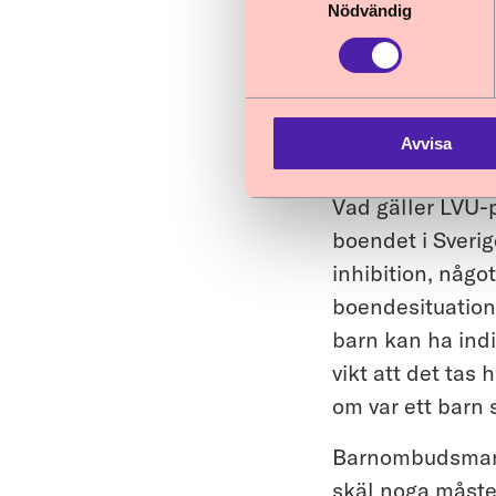
Nödvändig
som har fått bes
familj, t.ex. ef
som exempel att 
bestämmelser om
Avvisa
analys i förhåll
Vad gäller LVU
boendet i Sverig
inhibition, någo
boendesituatione
barn kan ha indiv
vikt att det tas 
om var ett barn 
Barnombudsmannen
skäl noga måste