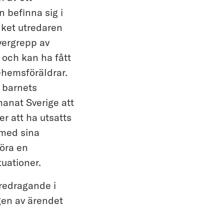
n befinna sig i
lket utredaren
övergrepp av
 och kan ha fått
jehemsföräldrar.
v barnets
anat Sverige att
er att ha utsatts
 med sina
öra en
ituationer.
redragande i
ngen av ärendet