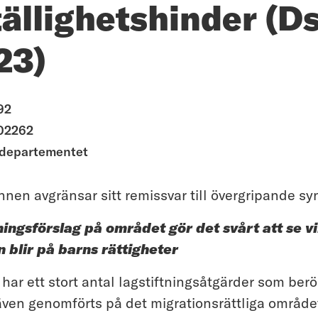
ällighetshinder (D
23)
92
02262
edepartementet
n avgränsar sitt remissvar till övergripande sy
ingsförslag på området gör det svårt att se v
 blir på barns rättigheter
har ett stort antal lagstiftningsåtgärder som berö
 även genomförts på det migrationsrättliga område