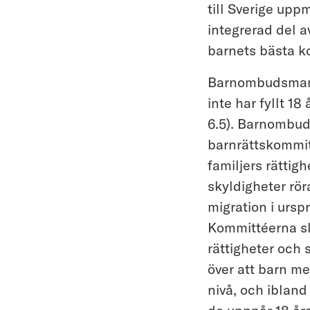
till Sverige upp
integrerad del a
barnets bästa ko
Barnombudsmann
inte har fyllt 1
6.5). Barnombu
barnrättskommit
familjers rätti
skyldigheter rör
migration i ursp
Kommittéerna slå
rättigheter och 
över att barn me
nivå, och ibland