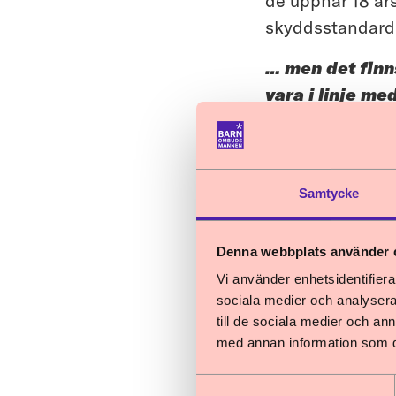
de uppnår 18 års
skyddsstandard, 
… men det finn
vara i linje me
Barnombudsmanne
personer som får
5.21.2. Barn ska 
Samtycke
brottslighet som 
vara i linje med
Denna webbplats använder 
tydligare beakta
Vi använder enhetsidentifierar
kommande lagsti
sociala medier och analysera 
och barnets bästa
till de sociala medier och a
med annan information som du 
Ett annat exempe
Samtyckesval
Barnombudsmanne