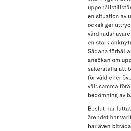
uppehållstillstå
en situation av 
också ger uttryc
vårdnadshavare 
en stark anknytn
Sådana förhållan
ansökan om uppe
säkerställa att b
för våld eller ö
våldsamma föräl
bedömning av bar
Beslut har fatt
ärendet har vari
har även biträd