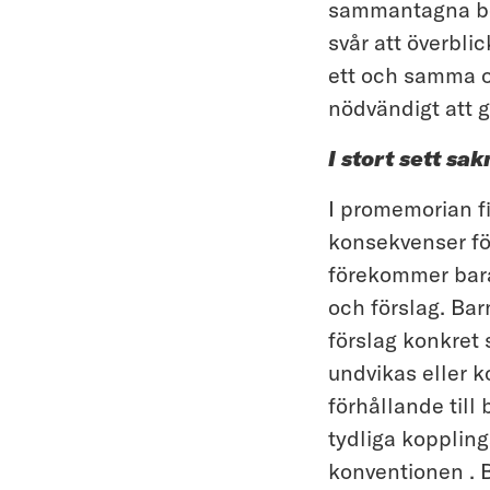
sammantagna bet
svår att överbli
ett och samma om
nödvändigt att 
I stort sett s
I promemorian f
konsekvenser fö
förekommer bara
och förslag. B
förslag konkret 
undvikas eller k
förhållande till
tydliga koppling
konventionen .