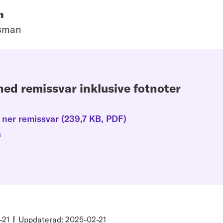
n
dsman
ed remissvar inklusive fotnoter
 ner remissvar
(
239,7 KB
, PDF
)
a
-21
Uppdaterad: 2025-02-21