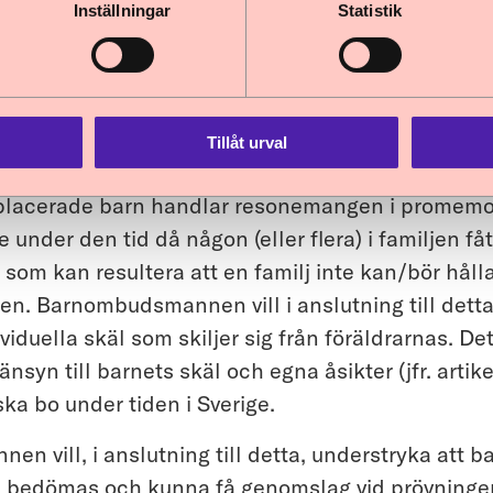
Inställningar
Statistik
lut om inhibition kan vara olämplig att bo tillsa
ter att ha begått brott mot familjemedlemmar. I p
det kan finnas beslut enligt lagen (1990:52) med
 vård av unga, LVU. Men även i detta fall hade en
Tillåt urval
ande till barnets rättigheter behövt göras.
-placerade barn handlar resonemangen i promem
e under den tid då någon (eller flera) i familjen få
t som kan resultera att en familj inte kan/bör håll
n. Barnombudsmannen vill i anslutning till detta 
iduella skäl som skiljer sig från föräldrarnas. Det
hänsyn till barnets skäl och egna åsikter (jfr. artike
ska bo under tiden i Sverige.
 vill, i anslutning till detta, understryka att ba
 bedömas och kunna få genomslag vid prövningen