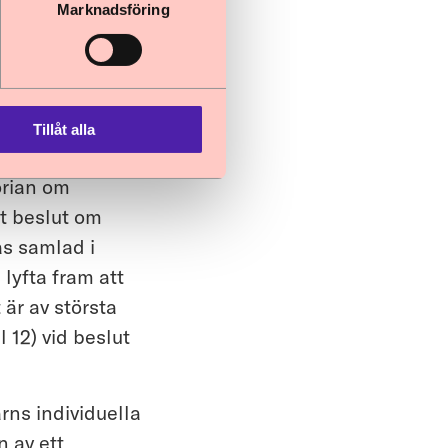
Marknadsföring
mmans med sin
romemorian nämns
 särskilda
 tydligare
Tillåt alla
orian om
tt beslut om
as samlad i
lyfta fram att
 är av största
l 12) vid beslut
rns individuella
 av ett