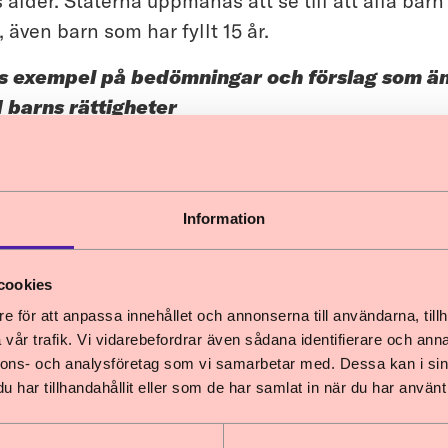
 ålder. Staterna uppmanas att se till att alla bar
även barn som har fyllt 15 år.
s exempel på bedömningar och förslag som än
d barns rättigheter
n anser, i likhet med utredaren, att familjemed
 ett inhibitionsbeslut inte ska få ett sådant beslut
inte drabbas t.ex. om en förälder har gjort sig skyld
Information
leder till ett beslut om inhibition för föräldern. D
 barnets bästa. Barnombudsmannen vill dock framh
cookies
nde av barnets rättigheter ger ett mer gediget und
e för att anpassa innehållet och annonserna till användarna, tillh
ftningsarbete och säkerställer att barnets rättig
vår trafik. Vi vidarebefordrar även sådana identifierare och anna
 tillmäts särskild vikt. Det är en brist att detta in
nnons- och analysföretag som vi samarbetar med. Dessa kan i sin
har tillhandahållit eller som de har samlat in när du har använt 
l är avsnitt 9.10.3, om undantag från boendevillk
n instämmer i att det kan finnas situationer d