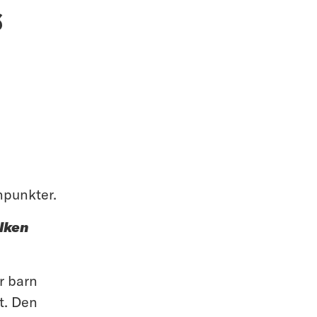
s
npunkter.
ilken
r barn
t. Den