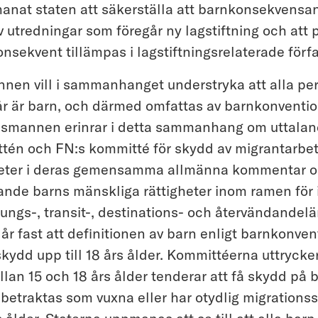
manat staten att säkerställa att barnkonsekvensan
v utredningar som föregår ny lagstiftning och att
nsekvent tillämpas i lagstiftningsrelaterade för
en vill i sammanhanget understryka att alla pe
8 år är barn, och därmed omfattas av barnkonvention
dsmannen erinrar i detta sammanhang om uttalan
tén och FN:s kommitté för skydd av migrantarbe
gheter i deras gemensamma allmänna kommentar o
ande barns mänskliga rättigheter inom ramen för 
rungs-, transit-, destinations- och återvändandelä
r fast att definitionen av barn enligt barnkonve
skydd upp till 18 års ålder. Kommittéerna uttrycker
llan 15 och 18 års ålder tenderar att få skydd på b
 betraktas som vuxna eller har otydlig migrationsst