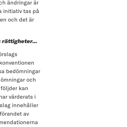
ch ändringar är
initiativ tas på
ten och det är
ns rättigheter…
örslags
nkonventionen
issa bedömningar
dömningar och
 följder kan
ar värderats i
rslag innehåller
mförandet av
mmendationerna