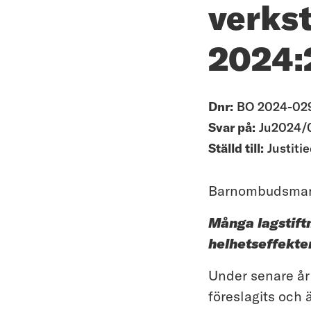
verkst
2024:
Dnr:
BO 2024-02
Svar på:
Ju2024/
Ställd till:
Justiti
Barnombudsmanne
Många lagstiftn
helhetseffekten
Under senare år 
föreslagits och