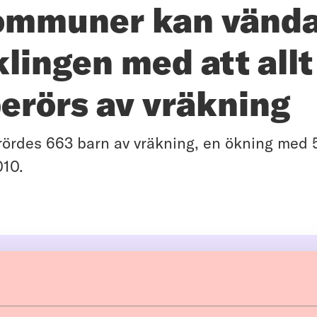
ommuner kan vänd
lingen med att allt 
erörs av vräkning
ördes 663 barn av vräkning, en ökning med 
010.
Hur kommuner kan vända utvec
med att allt fler barn berörs av