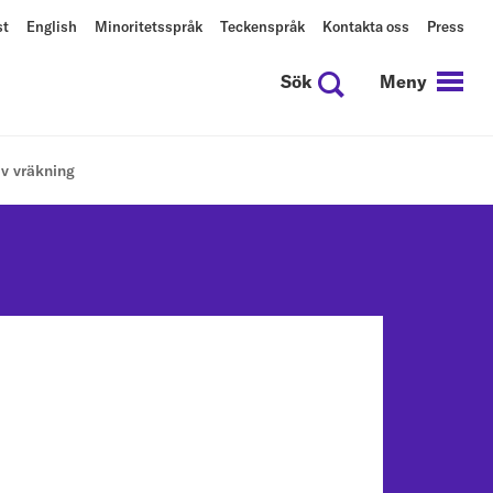
st
English
Minoritetsspråk
Teckenspråk
Kontakta oss
Press
Sök
Meny
av vräkning