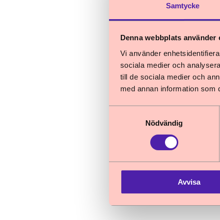
Samtycke
Denna webbplats använder 
Vi använder enhetsidentifierar
sociala medier och analysera 
till de sociala medier och a
med annan information som du 
Samtyckesval
Nödvändig
Om publi
Det visar ny st
hade en dialog 
Avvisa
vändas. Resultat