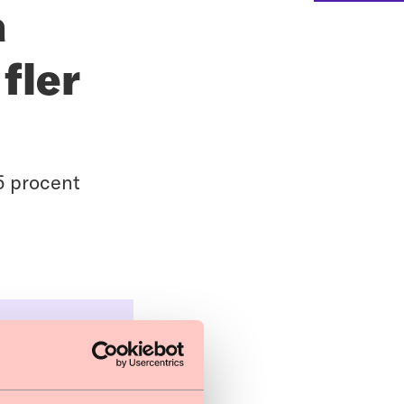
a
fler
5 procent
klingen
 vräkning