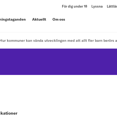
För dig under 18
Lyssna
Lättlä
lningstaganden
Aktuellt
Om oss
Hur kommuner kan vända utvecklingen med att allt fler barn berörs 
ikationer