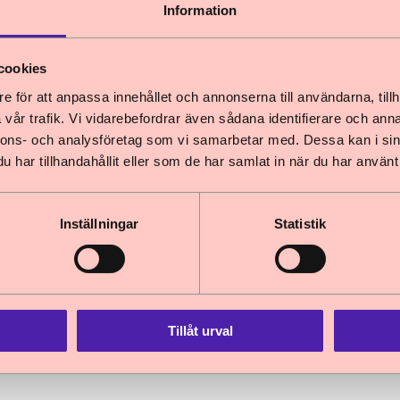
Information
Lyssna
cookies
Ladda ner
(
224,6 KB
, PDF
)
e för att anpassa innehållet och annonserna till användarna, tillh
vår trafik. Vi vidarebefordrar även sådana identifierare och anna
nnons- och analysföretag som vi samarbetar med. Dessa kan i sin
har tillhandahållit eller som de har samlat in när du har använt 
Inställningar
Statistik
kationen
atistik från Kronofogden. Barnombudsmannen och
med nio kommuner i höstas för att diskutera hur u
Tillåt urval
et blev flera konkreta förslag.