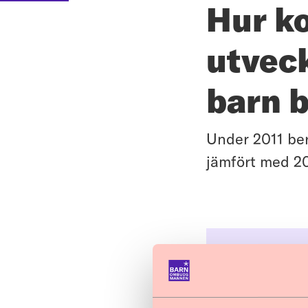
Hur k
utveck
barn b
Under 2011 ber
jämfört med 2