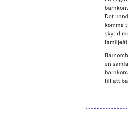
barnkonv
Det hand
komma til
skydd mot
familjeåt
Barnomb
en samla
barnkonv
till att b