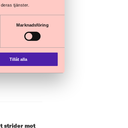
t
deras tjänster.
lera domar och
Marknadsföring
Tillåt alla
isa får
 strider mot