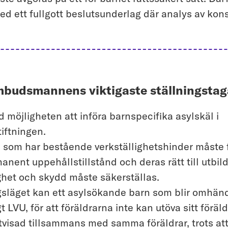
med ett fullgott beslutsunderlag där analys av ko
budsmannens viktigaste ställningsta
d möjligheten att införa barnspecifika asylskäl i
tiftningen.
 som har bestående verkställighetshinder måste 
anent uppehållstillstånd och deras rätt till utbil
ghet och skydd måste säkerställas.
gsläget kan ett asylsökande barn som blir omhän
gt LVU, för att föräldrarna inte kan utöva sitt föräl
utvisad tillsammans med samma föräldrar, trots at