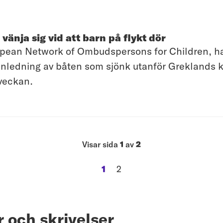
 vänja sig vid att barn på flykt dör
ean Network of Ombudspersons for Children, har
nledning av båten som sjönk utanför Greklands ku
veckan.
Visar sida
1
av
2
1
2
sida
sida
 och skrivelser