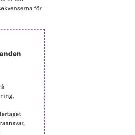
nsekvenserna för
ganden
få
dning,
dertaget
draansvar,
t