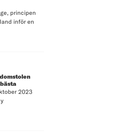
ige, principen
bland inför en
nsdomstolen
 bästa
oktober 2023
ny
n bedömning