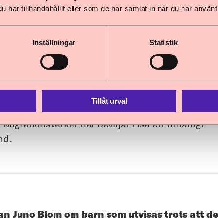
göranden från domstol och JO. Rapporten visar at
har tillhandahållit eller som de har samlat in när du har använt 
 används och att det finns viktig vägledning i f
Inställningar
Statistik
de Lisa får stanna i Sverige
Tillåt urval
ked från Migrationsverket att utvisningshotade L
 Migrationsverket har beviljat Lisa ett tillfälligt
nd.
Juno Blom om barn som utvisas trots att det