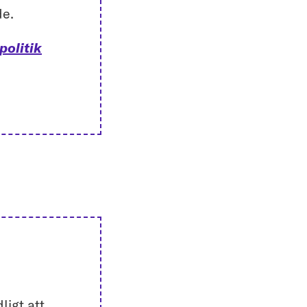
de.
politik
ligt att