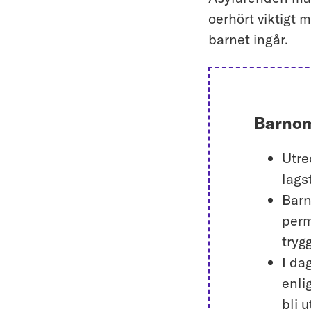
oerhört viktigt 
barnet ingår.
Barnom
Utre
lags
Barn
perm
tryg
I da
enli
bli 