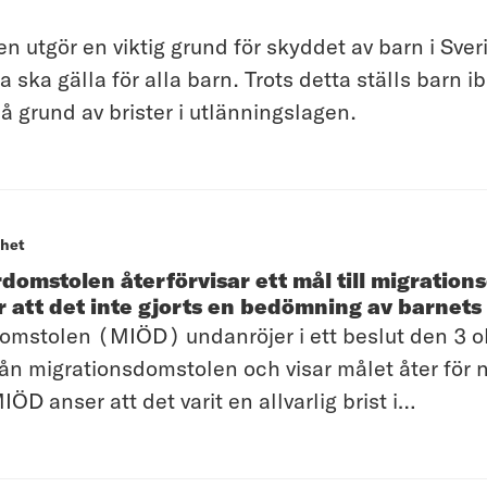
 utgör en viktig grund för skyddet av barn i Sver
 ska gälla för alla barn. Trots detta ställs barn i
å grund av brister i utlänningslagen.
het
domstolen återförvisar ett mål till migratio
r att det inte gjorts en bedömning av barnets
omstolen (MIÖD) undanröjer i ett beslut den 3 
ån migrationsdomstolen och visar målet åter för 
ÖD anser att det varit en allvarlig brist i
olens handläggning att det inte har gjorts någo
l barnet