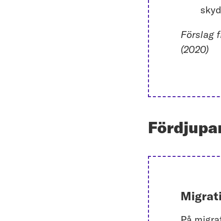
skyd
Förslag 
(2020)
Fördjupa
Migrati
På migrat