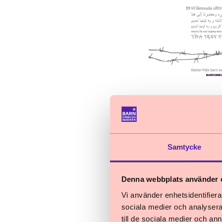
Nyheter
Samtycke
22 september 2025
Denna webbplats använder 
Hur används ba
Vi använder enhetsidentifierar
barn?
sociala medier och analysera 
Barnombudsmann
till de sociala medier och a