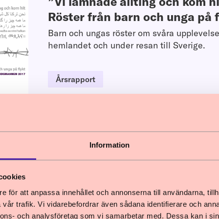
”Vi lämnade allting och kom hi
Röster från barn och unga på f
Barn och ungas röster om svåra upplevelse
hemlandet och under resan till Sverige.
Årsrapport
Information
Nyhet
cookies
rnkonventionen i rättsprocesser och beslut 
e för att anpassa innehållet och annonserna till användarna, tillh
vår trafik. Vi vidarebefordrar även sådana identifierare och anna
en har släppt en rapport om barnkonventionen
nnons- och analysföretag som vi samarbetar med. Dessa kan i sin