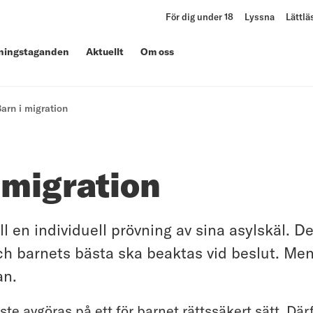
För dig under 18
Lyssna
Lättlä
lningstaganden
Aktuellt
Om oss
arn i migration
 migration
ill en individuell prövning av sina asylskäl. D
h barnets bästa ska beaktas vid beslut. Men
an.
e avgöras på ett för barnet rättssäkert sätt. Därf