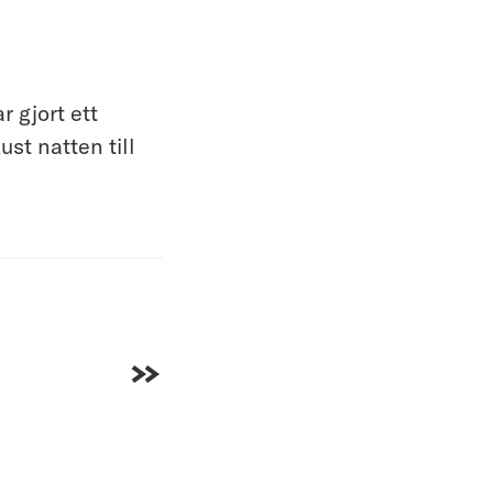
 gjort ett
st natten till
Gå till sista sidan