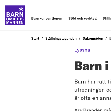
Barnkonventionen
Stöd och verktyg
Stäl
Start
Ställningstaganden
Sakområden
B
Lyssna
Barn i
Barn har rätt t
utredningen oc
är ofta en ann
Asylärenden måst