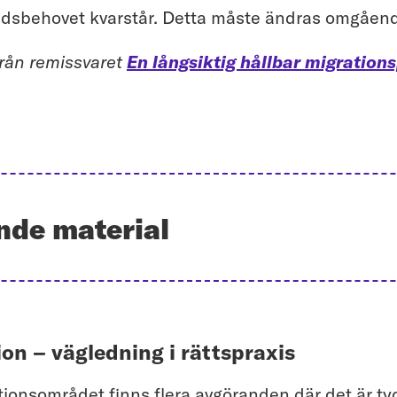
dsbehovet kvarstår. Detta måste ändras omgåen
från remissvaret
En långsiktig hållbar migrations
nde material
on – vägledning i rättspraxis
ionsområdet finns flera avgöranden där det är tyd