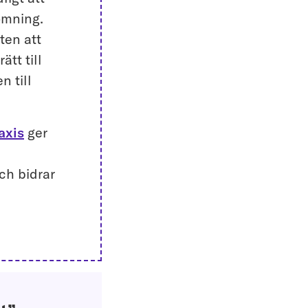
ömning.
ten att
ätt till
n till
axis
ger
ch bidrar