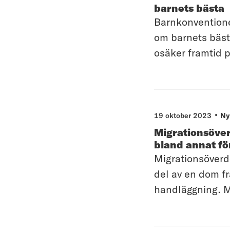
barnets bästa
Barnkonventionen
om barnets bästa
osäker framtid p
19 oktober 2023
Ny
Migrationsöver
bland annat fö
Migrationsöverd
del av en dom fr
handläggning. MI
migrationsdomst
av vad som är til