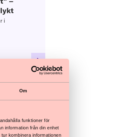
t” –
lykt
r i
Om
som rör
andahålla funktioner för
n information från din enhet
s användning
 tur kombinera informationen