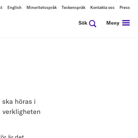
st
English
Minoritetsspråk
Teckenspråk
Kontakta oss
Press
Sök
Meny
e ska höras i
 verkligheten
ör är det