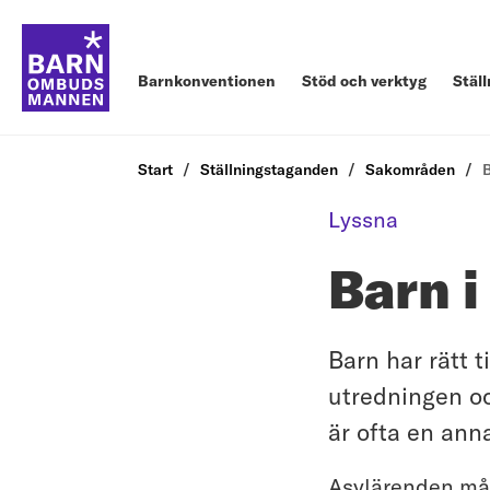
Barnkonventionen
Stöd och verktyg
Stäl
Start
Ställningstaganden
Sakområden
B
Lyssna
Barn i
Barn har rätt t
utredningen oc
är ofta en ann
Asylärenden måst