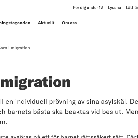
För dig under 18
Lyssna
Lättlä
lningstaganden
Aktuellt
Om oss
arn i migration
 migration
ill en individuell prövning av sina asylskäl. D
h barnets bästa ska beaktas vid beslut. Men
an.
e avgöras på ett för barnet rättssäkert sätt. Därf