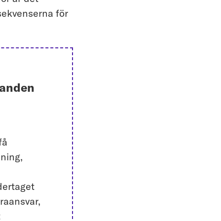
nsekvenserna för
ganden
få
dning,
dertaget
draansvar,
t