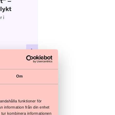
t” –
lykt
r i
Om
som rör
andahålla funktioner för
n information från din enhet
s användning
 tur kombinera informationen