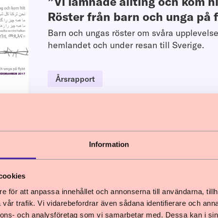
”Vi lämnade allting och kom hi
Röster från barn och unga på f
Barn och ungas röster om svåra upplevelse
hemlandet och under resan till Sverige.
Årsrapport
Information
Nyhet
cookies
rnkonventionen i rättsprocesser och beslut 
e för att anpassa innehållet och annonserna till användarna, tillh
vår trafik. Vi vidarebefordrar även sådana identifierare och anna
en har släppt en rapport om barnkonventionen
nnons- och analysföretag som vi samarbetar med. Dessa kan i sin