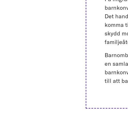
barnkonv
Det hand
komma til
skydd mot
familjeåt
Barnomb
en samla
barnkonv
till att b