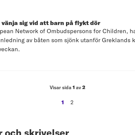
 vänja sig vid att barn på flykt dör
ean Network of Ombudspersons for Children, har
nledning av båten som sjönk utanför Greklands ku
veckan.
Visar sida
1
av
2
1
2
sida
sida
 och skrivelser