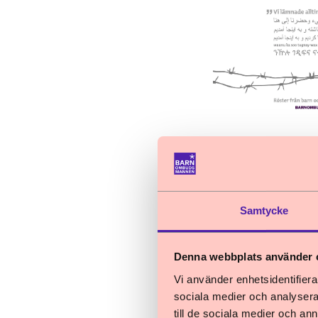
Nyheter
Samtycke
22 september 2025
Denna webbplats använder 
Hur används ba
Vi använder enhetsidentifierar
barn?
sociala medier och analysera 
Barnombudsmann
till de sociala medier och a