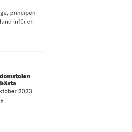
ige, principen
bland inför en
nsdomstolen
 bästa
oktober 2023
ny
n bedömning