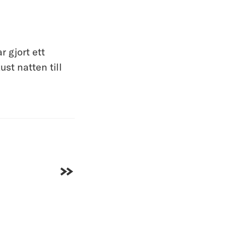
 gjort ett
st natten till
Gå till sista sidan