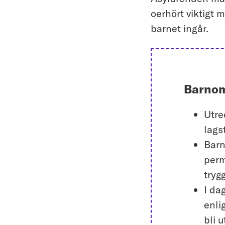
oerhört viktigt 
barnet ingår.
Barnom
Utre
lags
Barn
perm
tryg
I da
enli
bli 