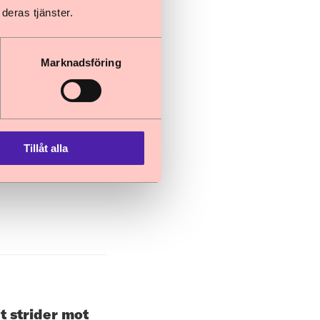
t
deras tjänster.
lera domar och
Marknadsföring
Tillåt alla
isa får
 strider mot