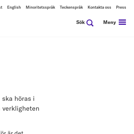
st
English
Minoritetsspråk
Teckenspråk
Kontakta oss
Press
Sök
Meny
e ska höras i
 verkligheten
ör är det