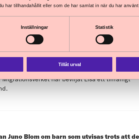
göranden från domstol och JO. Rapporten visar at
har tillhandahållit eller som de har samlat in när du har använt 
 används och att det finns viktig vägledning i f
Inställningar
Statistik
de Lisa får stanna i Sverige
Tillåt urval
ked från Migrationsverket att utvisningshotade L
 Migrationsverket har beviljat Lisa ett tillfälligt
nd.
Juno Blom om barn som utvisas trots att det