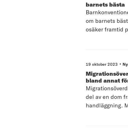
barnets bästa
Barnkonventionen
om barnets bästa
osäker framtid p
19 oktober 2023
Ny
Migrationsöver
bland annat fö
Migrationsöverd
del av en dom fr
handläggning. MI
migrationsdomst
av vad som är til