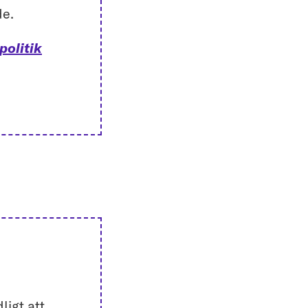
de.
politik
ligt att