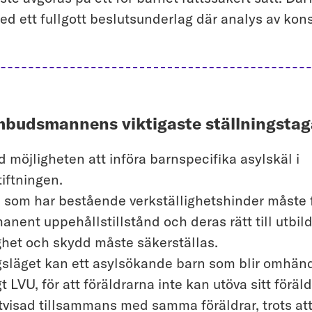
med ett fullgott beslutsunderlag där analys av ko
budsmannens viktigaste ställningsta
d möjligheten att införa barnspecifika asylskäl i
tiftningen.
 som har bestående verkställighetshinder måste 
anent uppehållstillstånd och deras rätt till utbil
ghet och skydd måste säkerställas.
gsläget kan ett asylsökande barn som blir omhän
gt LVU, för att föräldrarna inte kan utöva sitt föräl
utvisad tillsammans med samma föräldrar, trots at