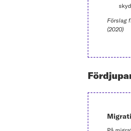
skyd
Förslag 
(2020)
Fördjupa
Migrati
På migrat