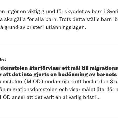
 utgör en viktig grund för skyddet av barn i Sver
 ska gälla för alla barn. Trots detta ställs barn i
å grund av brister i utlänningslagen.
het
domstolen återförvisar ett mål till migratio
r att det inte gjorts en bedömning av barnets
omstolen (MIÖD) undanröjer i ett beslut den 3 
ån migrationsdomstolen och visar målet åter för 
ÖD anser att det varit en allvarlig brist i
olens handläggning att det inte har gjorts någo
l barnet