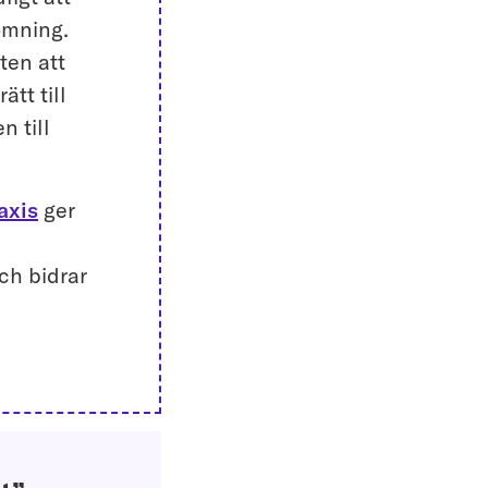
ömning.
ten att
ätt till
n till
axis
ger
ch bidrar