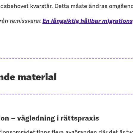
dsbehovet kvarstår. Detta måste ändras omgåen
från remissvaret
En långsiktig hållbar migrations
nde material
on – vägledning i rättspraxis
ionsområdet finns flera avgöranden där det är tyd